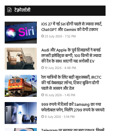
टेक्नोलॉजी
iOS 27 में नई Siri होगी पहले से ज्यादा स्मार्ट,
ChatGPT और Gemini को देगी टक्कर
25 July 2026 - 7:52 PM
Audi और Apple के पूर्व डिजाइनरों ने बनाई
लग्जरी इलेक्ट्रिक बग्गी, 100 किमी से ज्यादा
की रेंज के साथ आएगी यह अनोखी EV
19 July 2026 - 4:48 PM
रेल यात्रियों के लिए बड़ी खुशखबरी, IRCTC
की नई वेबसाइट लॉन्च, टिकट बुकिंग होगी
पहले से आसान और तेज
16 July 2026 - 1:45 PM
999 रुपये में रिजर्व करें Samsung का नया
फोल्डेबल फोन, मिलेंगे 2799 रुपये के फायदे
8 July 2026 - 5:54 PM
Telegram पर सरकार का बड़ा एक्शन, फिल्में