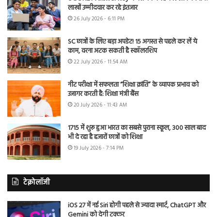
लाखों उम्मीदवार कर रहे इंतजार
26 July 2026 - 6:11 PM
SC छात्रों के लिए बड़ा अपडेट! 15 अगस्त से पहले कर लें ये
काम, वरना अटक सकती है स्कॉलरशिप
22 July 2026 - 11:54 AM
नीट परीक्षा में सफलता “शिक्षा क्रांति” के व्यापक प्रभाव को
उजागर करती है: शिक्षा मंत्री बैंस
20 July 2026 - 11:43 AM
1715 में शुरू हुआ भारत का सबसे पुराना स्कूल, 300 साल बाद
भी दे रहा है हजारों छात्रों को शिक्षा
19 July 2026 - 7:14 PM
टेक्नोलॉजी
iOS 27 में नई Siri होगी पहले से ज्यादा स्मार्ट, ChatGPT और
Gemini को देगी टक्कर