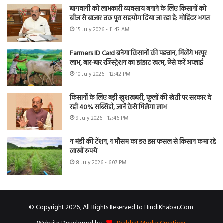
बागवानी को लाभकारी व्यवसाय बनाने के लिए किसानों को
बीज से बाजार तक पूरा सहयोग दिया जा रहा है: मोहिंदर भगत
15 July 2026 - 11:43 AM
Farmers ID Card बनेगा किसानों की पहचान, मिलेंगे भरपूर
लाभ, बार-बार रजिस्ट्रेशन का झंझट खत्म, ऐसे करें अप्लाई
10 July 2026 - 12:42 PM
किसानों के लिए बड़ी खुशखबरी, फूलों की खेती पर सरकार दे
रही 40% सब्सिडी, जानें कैसे मिलेगा लाभ
9 July 2026 - 12:46 PM
न मंडी की टेंशन, न मौसम का डर! इस फसल से किसान कमा रहे
लाखों रुपये
8 July 2026 - 6:07 PM
© Copyright 2026, All Rights Reserved to HindiKhabar.Com