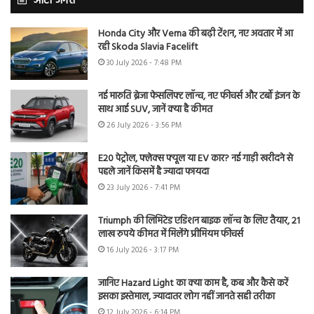
ऑटो जगत
Honda City और Verna की बढ़ी टेंशन, नए अवतार में आ
रही Skoda Slavia Facelift
30 July 2026 - 7:48 PM
नई मारुति ब्रेजा फेसलिफ्ट लॉन्च, नए फीचर्स और टर्बो इंजन के
साथ आई SUV, जानें क्या है कीमत
26 July 2026 - 3:56 PM
E20 पेट्रोल, फ्लेक्स फ्यूल या EV कार? नई गाड़ी खरीदने से
पहले जानें किसमें है ज्यादा फायदा
23 July 2026 - 7:41 PM
Triumph की लिमिटेड एडिशन बाइक लॉन्च के लिए तैयार, 21
लाख रुपये कीमत में मिलेंगे प्रीमियम फीचर्स
16 July 2026 - 3:17 PM
जानिए Hazard Light का क्या काम है, कब और कैसे करें
इसका इस्तेमाल, ज्यादातर लोग नहीं जानते सही तरीका
12 July 2026 - 6:14 PM