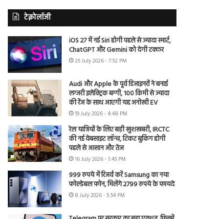
टेक्नोलॉजी
iOS 27 में नई Siri होगी पहले से ज्यादा स्मार्ट,
ChatGPT और Gemini को देगी टक्कर
25 July 2026 - 7:52 PM
Audi और Apple के पूर्व डिजाइनरों ने बनाई
लग्जरी इलेक्ट्रिक बग्गी, 100 किमी से ज्यादा
की रेंज के साथ आएगी यह अनोखी EV
19 July 2026 - 4:48 PM
रेल यात्रियों के लिए बड़ी खुशखबरी, IRCTC
की नई वेबसाइट लॉन्च, टिकट बुकिंग होगी
पहले से आसान और तेज
16 July 2026 - 1:45 PM
999 रुपये में रिजर्व करें Samsung का नया
फोल्डेबल फोन, मिलेंगे 2799 रुपये के फायदे
8 July 2026 - 5:54 PM
Telegram पर सरकार का बड़ा एक्शन, फिल्में