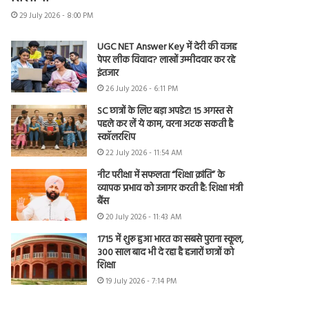
29 July 2026 - 8:00 PM
UGC NET Answer Key में देरी की वजह
पेपर लीक विवाद? लाखों उम्मीदवार कर रहे
इंतजार
26 July 2026 - 6:11 PM
SC छात्रों के लिए बड़ा अपडेट! 15 अगस्त से
पहले कर लें ये काम, वरना अटक सकती है
स्कॉलरशिप
22 July 2026 - 11:54 AM
नीट परीक्षा में सफलता “शिक्षा क्रांति” के
व्यापक प्रभाव को उजागर करती है: शिक्षा मंत्री
बैंस
20 July 2026 - 11:43 AM
1715 में शुरू हुआ भारत का सबसे पुराना स्कूल,
300 साल बाद भी दे रहा है हजारों छात्रों को
शिक्षा
19 July 2026 - 7:14 PM