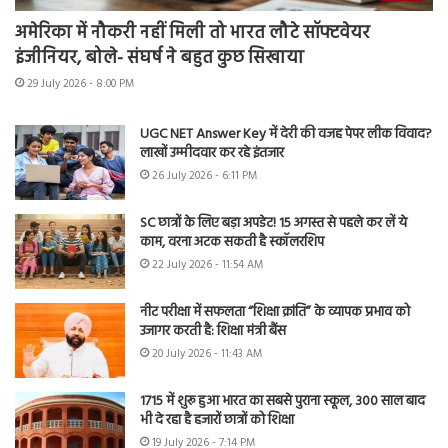
अमेरिका में नौकरी नहीं मिली तो भारत लौटे सॉफ्टवेयर
इंजीनियर, बोले- संघर्ष ने बहुत कुछ सिखाया
29 July 2026 - 8:00 PM
UGC NET Answer Key में देरी की वजह पेपर लीक विवाद?
लाखों उम्मीदवार कर रहे इंतजार
26 July 2026 - 6:11 PM
SC छात्रों के लिए बड़ा अपडेट! 15 अगस्त से पहले कर लें ये
काम, वरना अटक सकती है स्कॉलरशिप
22 July 2026 - 11:54 AM
नीट परीक्षा में सफलता “शिक्षा क्रांति” के व्यापक प्रभाव को
उजागर करती है: शिक्षा मंत्री बैंस
20 July 2026 - 11:43 AM
1715 में शुरू हुआ भारत का सबसे पुराना स्कूल, 300 साल बाद
भी दे रहा है हजारों छात्रों को शिक्षा
19 July 2026 - 7:14 PM