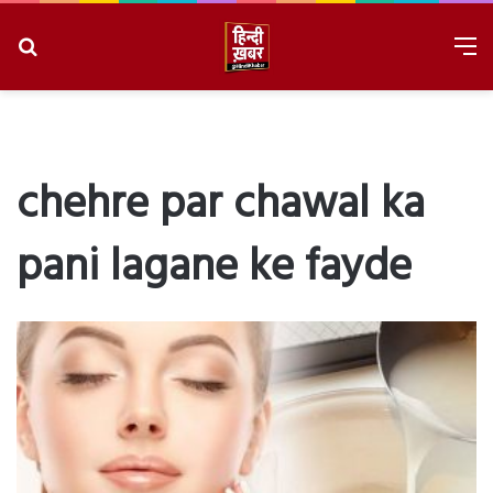
Search
M
for
8/9/2026, 10:15:30 AM
chehre par chawal ka
pani lagane ke fayde