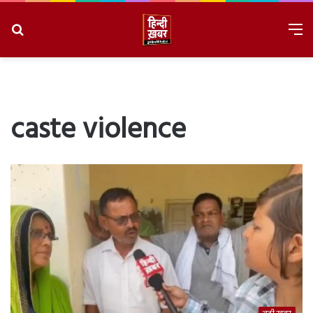
Search
M
for
8/8/2026, 1:38:14 AM
caste violence