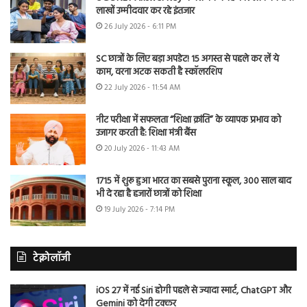
लाखों उम्मीदवार कर रहे इंतजार
26 July 2026 - 6:11 PM
SC छात्रों के लिए बड़ा अपडेट! 15 अगस्त से पहले कर लें ये
काम, वरना अटक सकती है स्कॉलरशिप
22 July 2026 - 11:54 AM
नीट परीक्षा में सफलता “शिक्षा क्रांति” के व्यापक प्रभाव को
उजागर करती है: शिक्षा मंत्री बैंस
20 July 2026 - 11:43 AM
1715 में शुरू हुआ भारत का सबसे पुराना स्कूल, 300 साल बाद
भी दे रहा है हजारों छात्रों को शिक्षा
19 July 2026 - 7:14 PM
टेक्नोलॉजी
iOS 27 में नई Siri होगी पहले से ज्यादा स्मार्ट, ChatGPT और
Gemini को देगी टक्कर