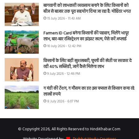
बागवानी को लाभकारी व्यवसाय बनाने के लिए किसानों को
बीज से बाजार तक पूरा सहयोग दिया जा रहा है: मोहिंदर भगत
15 July 2026 - 11:43 AM
Farmers ID Card बनेगा किसानों की पहचान, मिलेंगे भरपूर
लाभ, बार-बार रजिस्ट्रेशन का झंझट खत्म, ऐसे करें अप्लाई
10 July 2026 - 12:42 PM
किसानों के लिए बड़ी खुशखबरी, फूलों की खेती पर सरकार दे
रही 40% सब्सिडी, जानें कैसे मिलेगा लाभ
9 July 2026 - 12:46 PM
न मंडी की टेंशन, न मौसम का डर! इस फसल से किसान कमा रहे
लाखों रुपये
8 July 2026 - 6:07 PM
© Copyright 2026, All Rights Reserved to HindiKhabar.Com