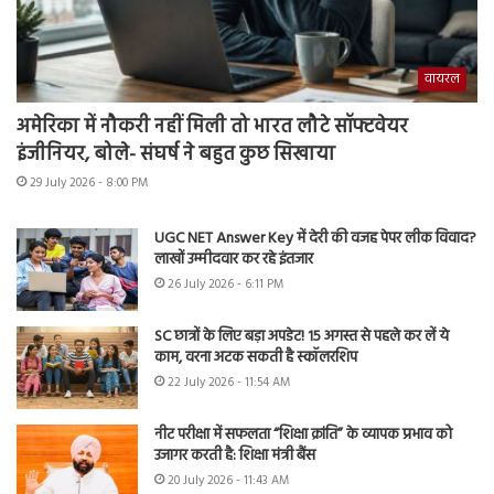
वायरल
अमेरिका में नौकरी नहीं मिली तो भारत लौटे सॉफ्टवेयर
इंजीनियर, बोले- संघर्ष ने बहुत कुछ सिखाया
29 July 2026 - 8:00 PM
UGC NET Answer Key में देरी की वजह पेपर लीक विवाद?
लाखों उम्मीदवार कर रहे इंतजार
26 July 2026 - 6:11 PM
SC छात्रों के लिए बड़ा अपडेट! 15 अगस्त से पहले कर लें ये
काम, वरना अटक सकती है स्कॉलरशिप
22 July 2026 - 11:54 AM
नीट परीक्षा में सफलता “शिक्षा क्रांति” के व्यापक प्रभाव को
उजागर करती है: शिक्षा मंत्री बैंस
20 July 2026 - 11:43 AM