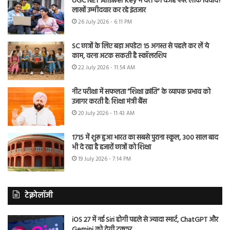
UGC NET Answer Key में देरी की वजह पेपर लीक विवाद?
लाखों उम्मीदवार कर रहे इंतजार
26 July 2026 - 6:11 PM
SC छात्रों के लिए बड़ा अपडेट! 15 अगस्त से पहले कर लें ये
काम, वरना अटक सकती है स्कॉलरशिप
22 July 2026 - 11:54 AM
नीट परीक्षा में सफलता “शिक्षा क्रांति” के व्यापक प्रभाव को
उजागर करती है: शिक्षा मंत्री बैंस
20 July 2026 - 11:43 AM
1715 में शुरू हुआ भारत का सबसे पुराना स्कूल, 300 साल बाद
भी दे रहा है हजारों छात्रों को शिक्षा
19 July 2026 - 7:14 PM
टेक्नोलॉजी
iOS 27 में नई Siri होगी पहले से ज्यादा स्मार्ट, ChatGPT और
Gemini को देगी टक्कर