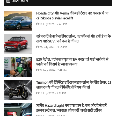
ऑटो जगत
Honda City और Verna की बढ़ी टेंशन, नए अवतार में आ
रही Skoda Slavia Facelift
30 July 2026 - 7:48 PM
नई मारुति ब्रेजा फेसलिफ्ट लॉन्च, नए फीचर्स और टर्बो इंजन के
साथ आई SUV, जानें क्या है कीमत
26 July 2026 - 3:56 PM
E20 पेट्रोल, फ्लेक्स फ्यूल या EV कार? नई गाड़ी खरीदने से
पहले जानें किसमें है ज्यादा फायदा
23 July 2026 - 7:41 PM
Triumph की लिमिटेड एडिशन बाइक लॉन्च के लिए तैयार, 21
लाख रुपये कीमत में मिलेंगे प्रीमियम फीचर्स
16 July 2026 - 3:17 PM
जानिए Hazard Light का क्या काम है, कब और कैसे करें
इसका इस्तेमाल, ज्यादातर लोग नहीं जानते सही तरीका