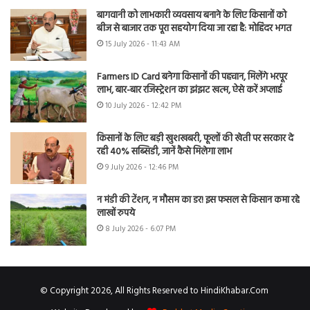
बागवानी को लाभकारी व्यवसाय बनाने के लिए किसानों को
बीज से बाजार तक पूरा सहयोग दिया जा रहा है: मोहिंदर भगत
15 July 2026 - 11:43 AM
Farmers ID Card बनेगा किसानों की पहचान, मिलेंगे भरपूर
लाभ, बार-बार रजिस्ट्रेशन का झंझट खत्म, ऐसे करें अप्लाई
10 July 2026 - 12:42 PM
किसानों के लिए बड़ी खुशखबरी, फूलों की खेती पर सरकार दे
रही 40% सब्सिडी, जानें कैसे मिलेगा लाभ
9 July 2026 - 12:46 PM
न मंडी की टेंशन, न मौसम का डर! इस फसल से किसान कमा रहे
लाखों रुपये
8 July 2026 - 6:07 PM
© Copyright 2026, All Rights Reserved to HindiKhabar.Com