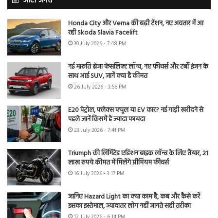
ऑटो जगत
Honda City और Verna की बढ़ी टेंशन, नए अवतार में आ
रही Skoda Slavia Facelift
30 July 2026 - 7:48 PM
नई मारुति ब्रेजा फेसलिफ्ट लॉन्च, नए फीचर्स और टर्बो इंजन के
साथ आई SUV, जानें क्या है कीमत
26 July 2026 - 3:56 PM
E20 पेट्रोल, फ्लेक्स फ्यूल या EV कार? नई गाड़ी खरीदने से
पहले जानें किसमें है ज्यादा फायदा
23 July 2026 - 7:41 PM
Triumph की लिमिटेड एडिशन बाइक लॉन्च के लिए तैयार, 21
लाख रुपये कीमत में मिलेंगे प्रीमियम फीचर्स
16 July 2026 - 3:17 PM
जानिए Hazard Light का क्या काम है, कब और कैसे करें
इसका इस्तेमाल, ज्यादातर लोग नहीं जानते सही तरीका
12 July 2026 - 6:14 PM