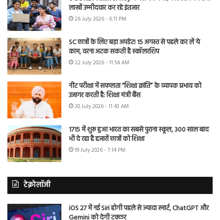
लाखों उम्मीदवार कर रहे इंतजार
26 July 2026 - 6:11 PM
SC छात्रों के लिए बड़ा अपडेट! 15 अगस्त से पहले कर लें ये
काम, वरना अटक सकती है स्कॉलरशिप
22 July 2026 - 11:54 AM
नीट परीक्षा में सफलता “शिक्षा क्रांति” के व्यापक प्रभाव को
उजागर करती है: शिक्षा मंत्री बैंस
20 July 2026 - 11:43 AM
1715 में शुरू हुआ भारत का सबसे पुराना स्कूल, 300 साल बाद
भी दे रहा है हजारों छात्रों को शिक्षा
19 July 2026 - 7:14 PM
टेक्नोलॉजी
iOS 27 में नई Siri होगी पहले से ज्यादा स्मार्ट, ChatGPT और
Gemini को देगी टक्कर