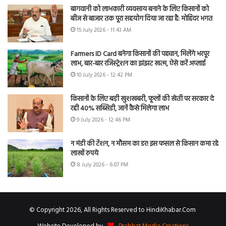
बागवानी को लाभकारी व्यवसाय बनाने के लिए किसानों को
बीज से बाजार तक पूरा सहयोग दिया जा रहा है: मोहिंदर भगत
15 July 2026 - 11:43 AM
Farmers ID Card बनेगा किसानों की पहचान, मिलेंगे भरपूर
लाभ, बार-बार रजिस्ट्रेशन का झंझट खत्म, ऐसे करें अप्लाई
10 July 2026 - 12:42 PM
किसानों के लिए बड़ी खुशखबरी, फूलों की खेती पर सरकार दे
रही 40% सब्सिडी, जानें कैसे मिलेगा लाभ
9 July 2026 - 12:46 PM
न मंडी की टेंशन, न मौसम का डर! इस फसल से किसान कमा रहे
लाखों रुपये
8 July 2026 - 6:07 PM
© Copyright 2026, All Rights Reserved to HindiKhabar.Com