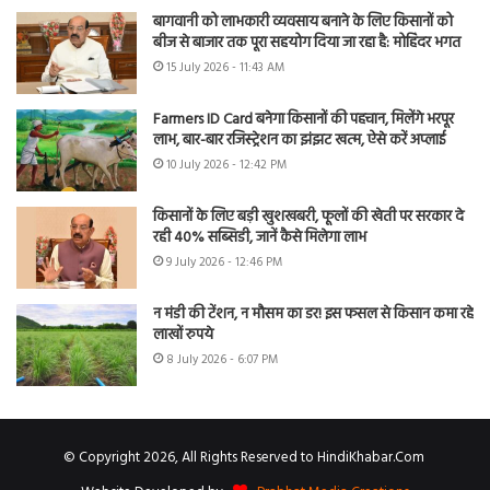
बागवानी को लाभकारी व्यवसाय बनाने के लिए किसानों को
बीज से बाजार तक पूरा सहयोग दिया जा रहा है: मोहिंदर भगत
15 July 2026 - 11:43 AM
Farmers ID Card बनेगा किसानों की पहचान, मिलेंगे भरपूर
लाभ, बार-बार रजिस्ट्रेशन का झंझट खत्म, ऐसे करें अप्लाई
10 July 2026 - 12:42 PM
किसानों के लिए बड़ी खुशखबरी, फूलों की खेती पर सरकार दे
रही 40% सब्सिडी, जानें कैसे मिलेगा लाभ
9 July 2026 - 12:46 PM
न मंडी की टेंशन, न मौसम का डर! इस फसल से किसान कमा रहे
लाखों रुपये
8 July 2026 - 6:07 PM
© Copyright 2026, All Rights Reserved to HindiKhabar.Com