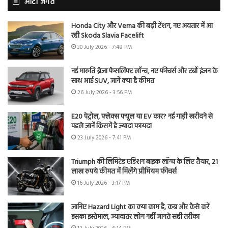
ऑटो जगत
Honda City और Verna की बढ़ी टेंशन, नए अवतार में आ
रही Skoda Slavia Facelift
30 July 2026 - 7:48 PM
नई मारुति ब्रेजा फेसलिफ्ट लॉन्च, नए फीचर्स और टर्बो इंजन के
साथ आई SUV, जानें क्या है कीमत
26 July 2026 - 3:56 PM
E20 पेट्रोल, फ्लेक्स फ्यूल या EV कार? नई गाड़ी खरीदने से
पहले जानें किसमें है ज्यादा फायदा
23 July 2026 - 7:41 PM
Triumph की लिमिटेड एडिशन बाइक लॉन्च के लिए तैयार, 21
लाख रुपये कीमत में मिलेंगे प्रीमियम फीचर्स
16 July 2026 - 3:17 PM
जानिए Hazard Light का क्या काम है, कब और कैसे करें
इसका इस्तेमाल, ज्यादातर लोग नहीं जानते सही तरीका