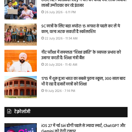
UGC NET Answer Key में देरी की वजह पेपर लीक विवाद?
लाखों उम्मीदवार कर रहे इंतजार
26 July 2026 - 6:11 PM
SC छात्रों के लिए बड़ा अपडेट! 15 अगस्त से पहले कर लें ये
काम, वरना अटक सकती है स्कॉलरशिप
22 July 2026 - 11:54 AM
नीट परीक्षा में सफलता “शिक्षा क्रांति” के व्यापक प्रभाव को
उजागर करती है: शिक्षा मंत्री बैंस
20 July 2026 - 11:43 AM
1715 में शुरू हुआ भारत का सबसे पुराना स्कूल, 300 साल बाद
भी दे रहा है हजारों छात्रों को शिक्षा
19 July 2026 - 7:14 PM
टेक्नोलॉजी
iOS 27 में नई Siri होगी पहले से ज्यादा स्मार्ट, ChatGPT और
Gemini को देगी टक्कर