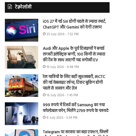
टेक्नोलॉजी
iOS 27 में नई Siri होगी पहले से ज्यादा स्मार्ट,
ChatGPT और Gemini को देगी टक्कर
25 July 2026 - 7:52 PM
Audi और Apple के पूर्व डिजाइनरों ने बनाई
लग्जरी इलेक्ट्रिक बग्गी, 100 किमी से ज्यादा
की रेंज के साथ आएगी यह अनोखी EV
19 July 2026 - 4:48 PM
रेल यात्रियों के लिए बड़ी खुशखबरी, IRCTC
की नई वेबसाइट लॉन्च, टिकट बुकिंग होगी
पहले से आसान और तेज
16 July 2026 - 1:45 PM
999 रुपये में रिजर्व करें Samsung का नया
फोल्डेबल फोन, मिलेंगे 2799 रुपये के फायदे
8 July 2026 - 5:54 PM
Telegram पर सरकार का बड़ा एक्शन, फिल्में