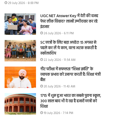
29 July 2026 - 8:00 PM
UGC NET Answer Key में देरी की वजह
पेपर लीक विवाद? लाखों उम्मीदवार कर रहे
इंतजार
26 July 2026 - 6:11 PM
SC छात्रों के लिए बड़ा अपडेट! 15 अगस्त से
पहले कर लें ये काम, वरना अटक सकती है
स्कॉलरशिप
22 July 2026 - 11:54 AM
नीट परीक्षा में सफलता “शिक्षा क्रांति” के
व्यापक प्रभाव को उजागर करती है: शिक्षा मंत्री
बैंस
20 July 2026 - 11:43 AM
1715 में शुरू हुआ भारत का सबसे पुराना स्कूल,
300 साल बाद भी दे रहा है हजारों छात्रों को
शिक्षा
19 July 2026 - 7:14 PM