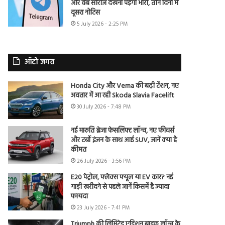
और वेब सीरीज देखना पड़ेगा भारी, तीन दिनों में
दूसरा नोटिस
5 July 2026 - 2:25 PM
ऑटो जगत
Honda City और Verna की बढ़ी टेंशन, नए
अवतार में आ रही Skoda Slavia Facelift
30 July 2026 - 7:48 PM
नई मारुति ब्रेजा फेसलिफ्ट लॉन्च, नए फीचर्स
और टर्बो इंजन के साथ आई SUV, जानें क्या है
कीमत
26 July 2026 - 3:56 PM
E20 पेट्रोल, फ्लेक्स फ्यूल या EV कार? नई
गाड़ी खरीदने से पहले जानें किसमें है ज्यादा
फायदा
23 July 2026 - 7:41 PM
Triumph की लिमिटेड एडिशन बाइक लॉन्च के