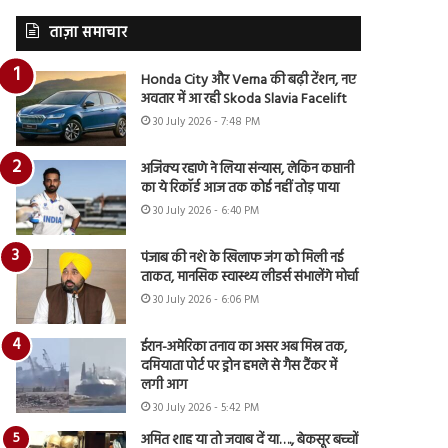
ताज़ा समाचार
Honda City और Verna की बढ़ी टेंशन, नए
अवतार में आ रही Skoda Slavia Facelift
30 July 2026 - 7:48 PM
अजिंक्य रहाणे ने लिया संन्यास, लेकिन कप्तानी
का ये रिकॉर्ड आज तक कोई नहीं तोड़ पाया
30 July 2026 - 6:40 PM
पंजाब की नशे के खिलाफ जंग को मिली नई
ताकत, मानसिक स्वास्थ्य लीडर्स संभालेंगे मोर्चा
30 July 2026 - 6:06 PM
ईरान-अमेरिका तनाव का असर अब मिस्र तक,
दमियाता पोर्ट पर ड्रोन हमले से गैस टैंकर में
लगी आग
30 July 2026 - 5:42 PM
अमित शाह या तो जवाब दें या…., बेकसूर बच्चों