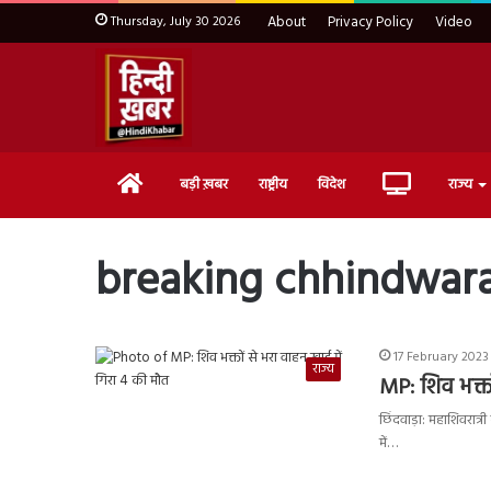
Thursday, July 30 2026
About
Privacy Policy
Video
Home
Live
बड़ी ख़बर
राष्ट्रीय
विदेश
राज्य
TV
breaking chhindwar
17 February 2023
राज्य
MP: शिव भक्तो
छिंदवाड़ा: महाशिवरात्र
में…