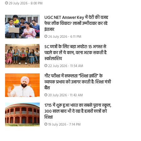
29 July 2026 - 8:00 PM
UGC NET Answer Key में देरी की वजह
पेपर लीक विवाद? लाखों उम्मीदवार कर रहे
इंतजार
26 July 2026 - 6:11 PM
SC छात्रों के लिए बड़ा अपडेट! 15 अगस्त से
पहले कर लें ये काम, वरना अटक सकती है
स्कॉलरशिप
22 July 2026 - 11:54 AM
नीट परीक्षा में सफलता “शिक्षा क्रांति” के
व्यापक प्रभाव को उजागर करती है: शिक्षा मंत्री
बैंस
20 July 2026 - 11:43 AM
1715 में शुरू हुआ भारत का सबसे पुराना स्कूल,
300 साल बाद भी दे रहा है हजारों छात्रों को
शिक्षा
19 July 2026 - 7:14 PM