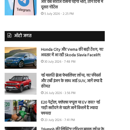
और वेब सीरीज देखना पड़ेगा भारी, तीन दिनों में
दूसरा नोटिस
5 July 2026 - 2:25 PM
ऑटो जगत
Honda City और Verna की बढ़ी टेंशन, नए
अवतार में आ रही Skoda Slavia Facelift
30 July 2026 - 7:48 PM
नई मारुति ब्रेजा फेसलिफ्ट लॉन्च, नए फीचर्स
और टर्बो इंजन के साथ आई SUV, जानें क्या है
कीमत
26 July 2026 - 3:56 PM
E20 पेट्रोल, फ्लेक्स फ्यूल या EV कार? नई
गाड़ी खरीदने से पहले जानें किसमें है ज्यादा
फायदा
23 July 2026 - 7:41 PM
Triumph की लिमिटेड एडिशन बाइक लॉन्च के