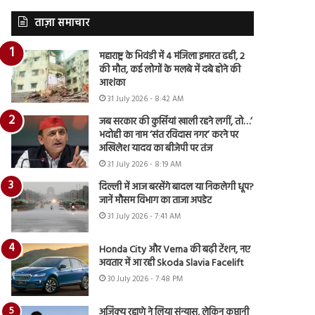
ताज़ा समाचार
महाराष्ट्र के भिवंडी में 4 मंजिला इमारत ढही, 2
की मौत, कई लोगों के मलबे में दबे होने की
आशंका
31 July 2026 - 8:42 AM
जब सरकार की कुर्सियां खाली रहने लगीं, तो…’
भदोही का नाम ‘संत रविदास नगर’ करने पर
अखिलेश यादव का बीजेपी पर तंज
31 July 2026 - 8:19 AM
दिल्ली में आज बरसेंगे बादल या निकलेगी धूप?
जानें मौसम विभाग का ताजा अपडेट
31 July 2026 - 7:41 AM
Honda City और Verna की बढ़ी टेंशन, नए
अवतार में आ रही Skoda Slavia Facelift
30 July 2026 - 7:48 PM
अजिंक्य रहाणे ने लिया संन्यास, लेकिन कप्तानी