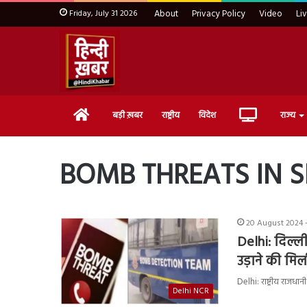
Friday, July 31 2026
About
Privacy Policy
Video
Li
Home
Live
बड़ी ख़बर
राष्ट्रीय
विदेश
राज्य
TV
BOMB THREATS IN 
20 August 2024 
Delhi: दिल्ल
उड़ाने की मि
Delhi: राष्ट्रीय राज
Delhi NCR