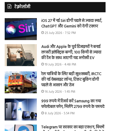
टेक्नोलॉजी
iOS 27 में नई Siri होगी पहले से ज्यादा स्मार्ट,
ChatGPT और Gemini को देगी टक्कर
25 July 2026 - 7:52 PM
Audi और Apple के पूर्व डिजाइनरों ने बनाई
लग्जरी इलेक्ट्रिक बग्गी, 100 किमी से ज्यादा
की रेंज के साथ आएगी यह अनोखी EV
19 July 2026 - 4:48 PM
रेल यात्रियों के लिए बड़ी खुशखबरी, IRCTC
की नई वेबसाइट लॉन्च, टिकट बुकिंग होगी
पहले से आसान और तेज
16 July 2026 - 1:45 PM
999 रुपये में रिजर्व करें Samsung का नया
फोल्डेबल फोन, मिलेंगे 2799 रुपये के फायदे
8 July 2026 - 5:54 PM
Telegram पर सरकार का बड़ा एक्शन, फिल्में