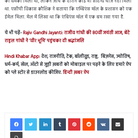
की धमकी मिली थी, लेकिन जांच के दौरान कोई भी संदिग्ध चीज नहीं मिला
था. एसीपी विकास कौशिक ने बताया कि एम्बिएंस मॉल के प्रशासन को एक
ईमेल मिला. मेल में लिखा था कि एंबिएंस मॉल में एक बम रखा गया है.
ये भी पढ़ें-
Rajiv Gandhi Jayanti: राजीव गांधी की 80वीं जयंती आज, बेटे
राहुल गांधी ने ‘वीर भूमि’ पहुंचकर दी श्रद्धांजलि
Hindi Khabar App:
देश, राजनीति, टेक, बॉलीवुड, राष्ट्र, बिज़नेस, ज्योतिष,
धर्म-कर्म, खेल, ऑटो से जुड़ी ख़बरों को मोबाइल पर पढ़ने के लिए हमारे ऐप
को प्ले स्टोर से डाउनलोड कीजिए.
हिन्दी ख़बर ऐप
LinkedIn
Tumblr
Pinterest
Reddit
VKontakte
Share via Email
Print