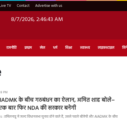
Live TV
Contact
Advertise with us
8/7/2026, 2:46:44 AM
राजनीति
क्राइम
खेल
धर्म
शिक्षा
स्वास्थ्य
लाइफ़स्टाइल
सिन
e
:08 PM
AIADMK के बीच गठबंधन का ऐलान, अमित शाह बोले–
ं एक बार फिर NDA की सरकार बनेगी
: तमिलनाडू में जल्द विधानसभा चुनाव होने वाले हैं, उससे पहले बीजेपी और AIADMK के बीच