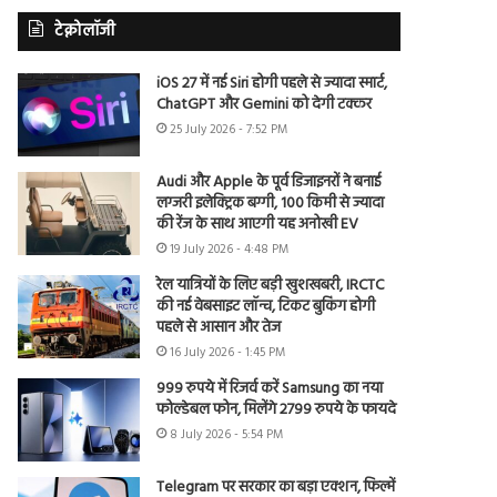
टेक्नोलॉजी
iOS 27 में नई Siri होगी पहले से ज्यादा स्मार्ट,
ChatGPT और Gemini को देगी टक्कर
25 July 2026 - 7:52 PM
Audi और Apple के पूर्व डिजाइनरों ने बनाई
लग्जरी इलेक्ट्रिक बग्गी, 100 किमी से ज्यादा
की रेंज के साथ आएगी यह अनोखी EV
19 July 2026 - 4:48 PM
रेल यात्रियों के लिए बड़ी खुशखबरी, IRCTC
की नई वेबसाइट लॉन्च, टिकट बुकिंग होगी
पहले से आसान और तेज
16 July 2026 - 1:45 PM
999 रुपये में रिजर्व करें Samsung का नया
फोल्डेबल फोन, मिलेंगे 2799 रुपये के फायदे
8 July 2026 - 5:54 PM
Telegram पर सरकार का बड़ा एक्शन, फिल्में