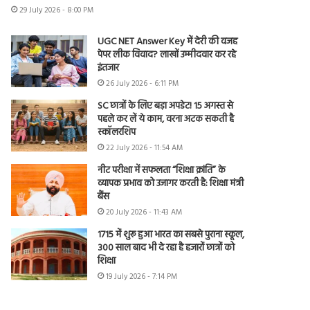
29 July 2026 - 8:00 PM
UGC NET Answer Key में देरी की वजह
पेपर लीक विवाद? लाखों उम्मीदवार कर रहे
इंतजार
26 July 2026 - 6:11 PM
SC छात्रों के लिए बड़ा अपडेट! 15 अगस्त से
पहले कर लें ये काम, वरना अटक सकती है
स्कॉलरशिप
22 July 2026 - 11:54 AM
नीट परीक्षा में सफलता “शिक्षा क्रांति” के
व्यापक प्रभाव को उजागर करती है: शिक्षा मंत्री
बैंस
20 July 2026 - 11:43 AM
1715 में शुरू हुआ भारत का सबसे पुराना स्कूल,
300 साल बाद भी दे रहा है हजारों छात्रों को
शिक्षा
19 July 2026 - 7:14 PM