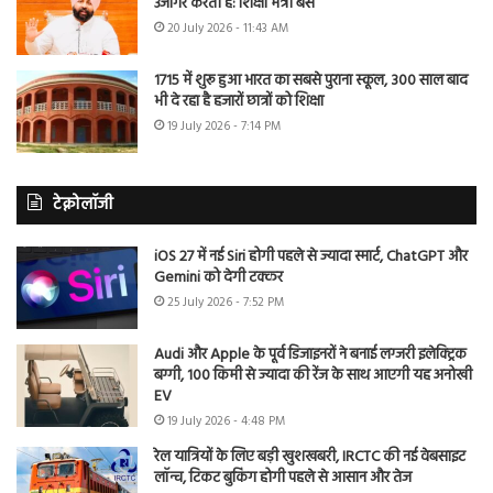
उजागर करती है: शिक्षा मंत्री बैंस
20 July 2026 - 11:43 AM
1715 में शुरू हुआ भारत का सबसे पुराना स्कूल, 300 साल बाद
भी दे रहा है हजारों छात्रों को शिक्षा
19 July 2026 - 7:14 PM
टेक्नोलॉजी
iOS 27 में नई Siri होगी पहले से ज्यादा स्मार्ट, ChatGPT और
Gemini को देगी टक्कर
25 July 2026 - 7:52 PM
Audi और Apple के पूर्व डिजाइनरों ने बनाई लग्जरी इलेक्ट्रिक
बग्गी, 100 किमी से ज्यादा की रेंज के साथ आएगी यह अनोखी
EV
19 July 2026 - 4:48 PM
रेल यात्रियों के लिए बड़ी खुशखबरी, IRCTC की नई वेबसाइट
लॉन्च, टिकट बुकिंग होगी पहले से आसान और तेज