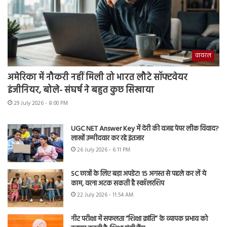
वायरल
अमेरिका में नौकरी नहीं मिली तो भारत लौटे सॉफ्टवेयर
इंजीनियर, बोले- संघर्ष ने बहुत कुछ सिखाया
29 July 2026 - 8:00 PM
UGC NET Answer Key में देरी की वजह पेपर लीक विवाद?
लाखों उम्मीदवार कर रहे इंतजार
26 July 2026 - 6:11 PM
SC छात्रों के लिए बड़ा अपडेट! 15 अगस्त से पहले कर लें ये
काम, वरना अटक सकती है स्कॉलरशिप
22 July 2026 - 11:54 AM
नीट परीक्षा में सफलता “शिक्षा क्रांति” के व्यापक प्रभाव को