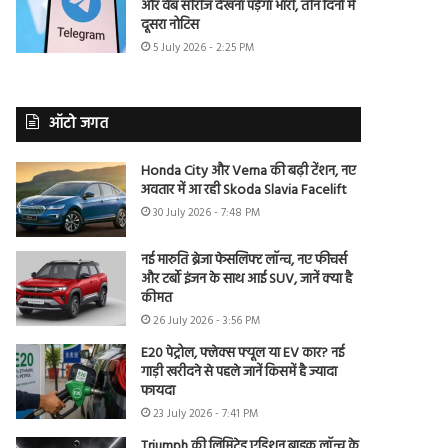
और वेब सीरीज देखना पड़ेगा भारी, तीन दिनों में
दूसरा नोटिस
5 July 2026 - 2:25 PM
ऑटो जगत
Honda City और Verna की बढ़ी टेंशन, नए
अवतार में आ रही Skoda Slavia Facelift
30 July 2026 - 7:48 PM
नई मारुति ब्रेजा फेसलिफ्ट लॉन्च, नए फीचर्स
और टर्बो इंजन के साथ आई SUV, जानें क्या है
कीमत
26 July 2026 - 3:56 PM
E20 पेट्रोल, फ्लेक्स फ्यूल या EV कार? नई
गाड़ी खरीदने से पहले जानें किसमें है ज्यादा
फायदा
23 July 2026 - 7:41 PM
Triumph की लिमिटेड एडिशन बाइक लॉन्च के