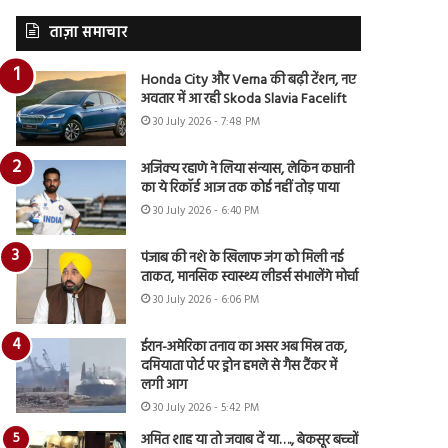
ताज़ा समाचार
Honda City और Verna की बढ़ी टेंशन, नए
अवतार में आ रही Skoda Slavia Facelift
30 July 2026 - 7:48 PM
अजिंक्य रहाणे ने लिया संन्यास, लेकिन कप्तानी
का ये रिकॉर्ड आज तक कोई नहीं तोड़ पाया
30 July 2026 - 6:40 PM
पंजाब की नशे के खिलाफ जंग को मिली नई
ताकत, मानसिक स्वास्थ्य लीडर्स संभालेंगे मोर्चा
30 July 2026 - 6:06 PM
ईरान-अमेरिका तनाव का असर अब मिस्र तक,
दमियाता पोर्ट पर ड्रोन हमले से गैस टैंकर में
लगी आग
30 July 2026 - 5:42 PM
अमित शाह या तो जवाब दें या…., बेकसूर बच्चों