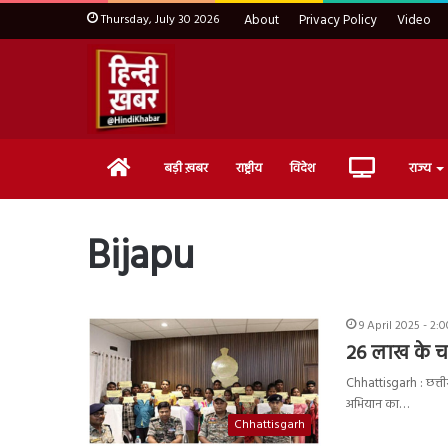
Thursday, July 30 2026
About
Privacy Policy
Video
Home
Live
बड़ी ख़बर
राष्ट्रीय
विदेश
राज्य
TV
Bijapu
9 April 2025 - 2:
26 लाख के च
Chhattisgarh : छत्तीस
अभियान का…
Chhattisgarh