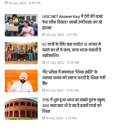
29 July 2026 - 8:00 PM
UGC NET Answer Key में देरी की वजह
पेपर लीक विवाद? लाखों उम्मीदवार कर रहे
इंतजार
26 July 2026 - 6:11 PM
SC छात्रों के लिए बड़ा अपडेट! 15 अगस्त से
पहले कर लें ये काम, वरना अटक सकती है
स्कॉलरशिप
22 July 2026 - 11:54 AM
नीट परीक्षा में सफलता “शिक्षा क्रांति” के
व्यापक प्रभाव को उजागर करती है: शिक्षा मंत्री
बैंस
20 July 2026 - 11:43 AM
1715 में शुरू हुआ भारत का सबसे पुराना स्कूल,
300 साल बाद भी दे रहा है हजारों छात्रों को
शिक्षा
19 July 2026 - 7:14 PM