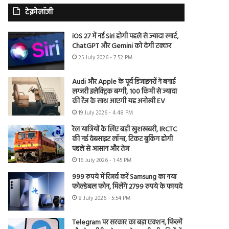
टेक्नोलॉजी
iOS 27 में नई Siri होगी पहले से ज्यादा स्मार्ट,
ChatGPT और Gemini को देगी टक्कर
25 July 2026 - 7:52 PM
Audi और Apple के पूर्व डिजाइनरों ने बनाई
लग्जरी इलेक्ट्रिक बग्गी, 100 किमी से ज्यादा
की रेंज के साथ आएगी यह अनोखी EV
19 July 2026 - 4:48 PM
रेल यात्रियों के लिए बड़ी खुशखबरी, IRCTC
की नई वेबसाइट लॉन्च, टिकट बुकिंग होगी
पहले से आसान और तेज
16 July 2026 - 1:45 PM
999 रुपये में रिजर्व करें Samsung का नया
फोल्डेबल फोन, मिलेंगे 2799 रुपये के फायदे
8 July 2026 - 5:54 PM
Telegram पर सरकार का बड़ा एक्शन, फिल्में