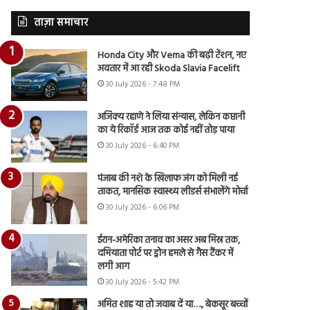
ताज़ा समाचार
Honda City और Verna की बढ़ी टेंशन, नए
अवतार में आ रही Skoda Slavia Facelift
30 July 2026 - 7:48 PM
अजिंक्य रहाणे ने लिया संन्यास, लेकिन कप्तानी
का ये रिकॉर्ड आज तक कोई नहीं तोड़ पाया
30 July 2026 - 6:40 PM
पंजाब की नशे के खिलाफ जंग को मिली नई
ताकत, मानसिक स्वास्थ्य लीडर्स संभालेंगे मोर्चा
30 July 2026 - 6:06 PM
ईरान-अमेरिका तनाव का असर अब मिस्र तक,
दमियाता पोर्ट पर ड्रोन हमले से गैस टैंकर में
लगी आग
30 July 2026 - 5:42 PM
अमित शाह या तो जवाब दें या…., बेकसूर बच्चों