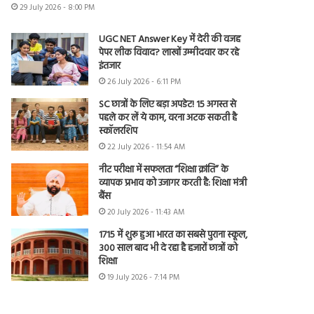
29 July 2026 - 8:00 PM
UGC NET Answer Key में देरी की वजह
पेपर लीक विवाद? लाखों उम्मीदवार कर रहे
इंतजार
26 July 2026 - 6:11 PM
SC छात्रों के लिए बड़ा अपडेट! 15 अगस्त से
पहले कर लें ये काम, वरना अटक सकती है
स्कॉलरशिप
22 July 2026 - 11:54 AM
नीट परीक्षा में सफलता “शिक्षा क्रांति” के
व्यापक प्रभाव को उजागर करती है: शिक्षा मंत्री
बैंस
20 July 2026 - 11:43 AM
1715 में शुरू हुआ भारत का सबसे पुराना स्कूल,
300 साल बाद भी दे रहा है हजारों छात्रों को
शिक्षा
19 July 2026 - 7:14 PM