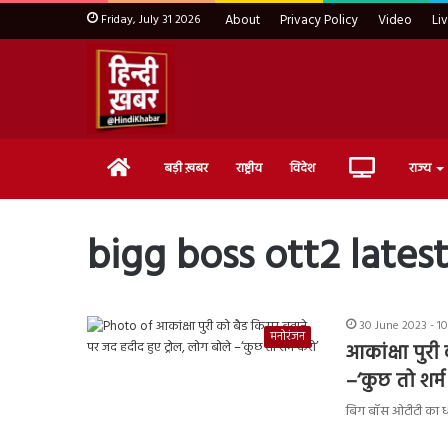
Friday, July 31 2026
About
Privacy Policy
Video
Li
Home
Live
बड़ी ख़बर
राष्ट्रीय
विदेश
राज्य
TV
bigg boss ott2 lates
30 June 2023 - 1
मनोरंजन
आकांक्षा पुर
–‘कुछ तो शर्म
बिग बॉस ओटीटी का धमा