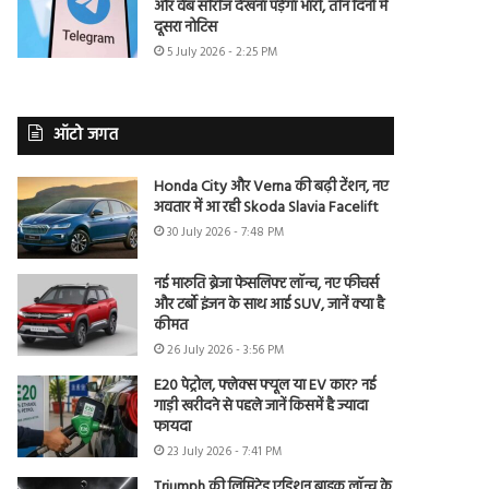
और वेब सीरीज देखना पड़ेगा भारी, तीन दिनों में
दूसरा नोटिस
5 July 2026 - 2:25 PM
ऑटो जगत
Honda City और Verna की बढ़ी टेंशन, नए
अवतार में आ रही Skoda Slavia Facelift
30 July 2026 - 7:48 PM
नई मारुति ब्रेजा फेसलिफ्ट लॉन्च, नए फीचर्स
और टर्बो इंजन के साथ आई SUV, जानें क्या है
कीमत
26 July 2026 - 3:56 PM
E20 पेट्रोल, फ्लेक्स फ्यूल या EV कार? नई
गाड़ी खरीदने से पहले जानें किसमें है ज्यादा
फायदा
23 July 2026 - 7:41 PM
Triumph की लिमिटेड एडिशन बाइक लॉन्च के