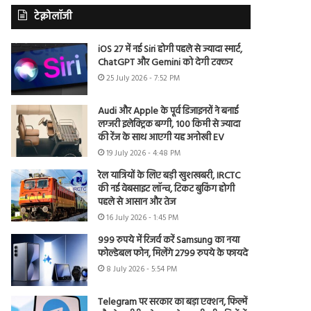
टेक्नोलॉजी
iOS 27 में नई Siri होगी पहले से ज्यादा स्मार्ट,
ChatGPT और Gemini को देगी टक्कर
25 July 2026 - 7:52 PM
Audi और Apple के पूर्व डिजाइनरों ने बनाई
लग्जरी इलेक्ट्रिक बग्गी, 100 किमी से ज्यादा
की रेंज के साथ आएगी यह अनोखी EV
19 July 2026 - 4:48 PM
रेल यात्रियों के लिए बड़ी खुशखबरी, IRCTC
की नई वेबसाइट लॉन्च, टिकट बुकिंग होगी
पहले से आसान और तेज
16 July 2026 - 1:45 PM
999 रुपये में रिजर्व करें Samsung का नया
फोल्डेबल फोन, मिलेंगे 2799 रुपये के फायदे
8 July 2026 - 5:54 PM
Telegram पर सरकार का बड़ा एक्शन, फिल्में