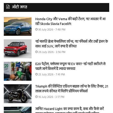
ऑटो जगत
Honda City और Verna की बढ़ी टेंशन, नए अवतार में आ
रही Skoda Slavia Facelift
30 July 2026 - 7:48 PM
नई मारुति ब्रेजा फेसलिफ्ट लॉन्च, नए फीचर्स और टर्बो इंजन के
साथ आई SUV, जानें क्या है कीमत
26 July 2026 - 3:56 PM
E20 पेट्रोल, फ्लेक्स फ्यूल या EV कार? नई गाड़ी खरीदने से
पहले जानें किसमें है ज्यादा फायदा
23 July 2026 - 7:41 PM
Triumph की लिमिटेड एडिशन बाइक लॉन्च के लिए तैयार, 21
लाख रुपये कीमत में मिलेंगे प्रीमियम फीचर्स
16 July 2026 - 3:17 PM
जानिए Hazard Light का क्या काम है, कब और कैसे करें