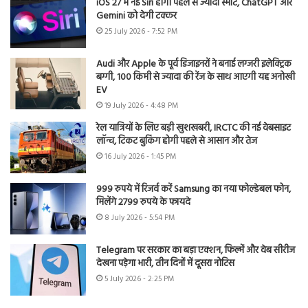
iOS 27 में नई Siri होगी पहले से ज्यादा स्मार्ट, ChatGPT और
Gemini को देगी टक्कर
25 July 2026 - 7:52 PM
Audi और Apple के पूर्व डिजाइनरों ने बनाई लग्जरी इलेक्ट्रिक
बग्गी, 100 किमी से ज्यादा की रेंज के साथ आएगी यह अनोखी
EV
19 July 2026 - 4:48 PM
रेल यात्रियों के लिए बड़ी खुशखबरी, IRCTC की नई वेबसाइट
लॉन्च, टिकट बुकिंग होगी पहले से आसान और तेज
16 July 2026 - 1:45 PM
999 रुपये में रिजर्व करें Samsung का नया फोल्डेबल फोन,
मिलेंगे 2799 रुपये के फायदे
8 July 2026 - 5:54 PM
Telegram पर सरकार का बड़ा एक्शन, फिल्में और वेब सीरीज
देखना पड़ेगा भारी, तीन दिनों में दूसरा नोटिस
5 July 2026 - 2:25 PM