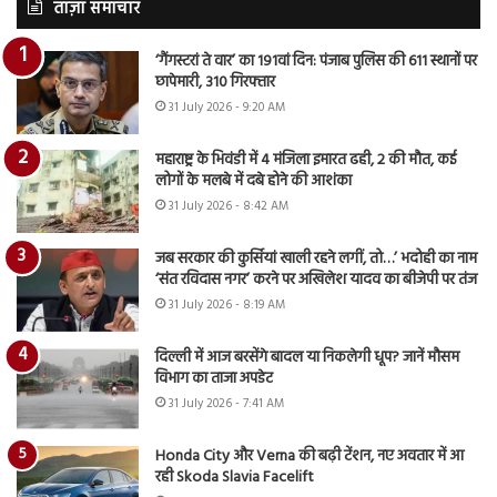
ताज़ा समाचार
‘गैंगस्टरां ते वार’ का 191वां दिन: पंजाब पुलिस की 611 स्थानों पर
छापेमारी, 310 गिरफ्तार
31 July 2026 - 9:20 AM
महाराष्ट्र के भिवंडी में 4 मंजिला इमारत ढही, 2 की मौत, कई
लोगों के मलबे में दबे होने की आशंका
31 July 2026 - 8:42 AM
जब सरकार की कुर्सियां खाली रहने लगीं, तो…’ भदोही का नाम
‘संत रविदास नगर’ करने पर अखिलेश यादव का बीजेपी पर तंज
31 July 2026 - 8:19 AM
दिल्ली में आज बरसेंगे बादल या निकलेगी धूप? जानें मौसम
विभाग का ताजा अपडेट
31 July 2026 - 7:41 AM
Honda City और Verna की बढ़ी टेंशन, नए अवतार में आ
रही Skoda Slavia Facelift