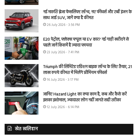
नई मारुति ब्रेजा फेसलिफ्ट लॉन्च, नए फीचर्स और टर्बो इंजन के
साथ आई SUV, जानें क्या है कीमत
26 July 2026 - 3:56 PM
E20 पेट्रोल, फ्लेक्स फ्यूल या EV कार? नई गाड़ी खरीदने से
पहले जानें किसमें है ज्यादा फायदा
23 July 2026 - 7:41 PM
Triumph की लिमिटेड एडिशन बाइक लॉन्च के लिए तैयार, 21
लाख रुपये कीमत में मिलेंगे प्रीमियम फीचर्स
16 July 2026 - 3:17 PM
जानिए Hazard Light का क्या काम है, कब और कैसे करें
इसका इस्तेमाल, ज्यादातर लोग नहीं जानते सही तरीका
12 July 2026 - 6:14 PM
खेत खलिहान