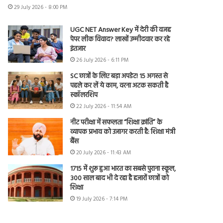
29 July 2026 - 8:00 PM
UGC NET Answer Key में देरी की वजह
पेपर लीक विवाद? लाखों उम्मीदवार कर रहे
इंतजार
26 July 2026 - 6:11 PM
SC छात्रों के लिए बड़ा अपडेट! 15 अगस्त से
पहले कर लें ये काम, वरना अटक सकती है
स्कॉलरशिप
22 July 2026 - 11:54 AM
नीट परीक्षा में सफलता “शिक्षा क्रांति” के
व्यापक प्रभाव को उजागर करती है: शिक्षा मंत्री
बैंस
20 July 2026 - 11:43 AM
1715 में शुरू हुआ भारत का सबसे पुराना स्कूल,
300 साल बाद भी दे रहा है हजारों छात्रों को
शिक्षा
19 July 2026 - 7:14 PM