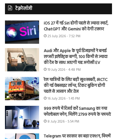
टेक्नोलॉजी
iOS 27 में नई Siri होगी पहले से ज्यादा स्मार्ट,
ChatGPT और Gemini को देगी टक्कर
25 July 2026 - 7:52 PM
Audi और Apple के पूर्व डिजाइनरों ने बनाई
लग्जरी इलेक्ट्रिक बग्गी, 100 किमी से ज्यादा
की रेंज के साथ आएगी यह अनोखी EV
19 July 2026 - 4:48 PM
रेल यात्रियों के लिए बड़ी खुशखबरी, IRCTC
की नई वेबसाइट लॉन्च, टिकट बुकिंग होगी
पहले से आसान और तेज
16 July 2026 - 1:45 PM
999 रुपये में रिजर्व करें Samsung का नया
फोल्डेबल फोन, मिलेंगे 2799 रुपये के फायदे
8 July 2026 - 5:54 PM
Telegram पर सरकार का बड़ा एक्शन, फिल्में