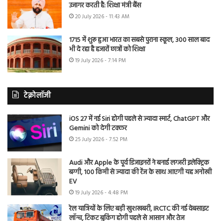
उजागर करती है: शिक्षा मंत्री बैंस
20 July 2026 - 11:43 AM
1715 में शुरू हुआ भारत का सबसे पुराना स्कूल, 300 साल बाद
भी दे रहा है हजारों छात्रों को शिक्षा
19 July 2026 - 7:14 PM
टेक्नोलॉजी
iOS 27 में नई Siri होगी पहले से ज्यादा स्मार्ट, ChatGPT और
Gemini को देगी टक्कर
25 July 2026 - 7:52 PM
Audi और Apple के पूर्व डिजाइनरों ने बनाई लग्जरी इलेक्ट्रिक
बग्गी, 100 किमी से ज्यादा की रेंज के साथ आएगी यह अनोखी
EV
19 July 2026 - 4:48 PM
रेल यात्रियों के लिए बड़ी खुशखबरी, IRCTC की नई वेबसाइट
लॉन्च, टिकट बुकिंग होगी पहले से आसान और तेज