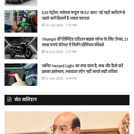
E20 पेट्रोल, फ्लेक्स फ्यूल या EV कार? नई गाड़ी खरीदने से
पहले जानें किसमें है ज्यादा फायदा
23 July 2026 - 7:41 PM
Triumph की लिमिटेड एडिशन बाइक लॉन्च के लिए तैयार, 21
लाख रुपये कीमत में मिलेंगे प्रीमियम फीचर्स
16 July 2026 - 3:17 PM
जानिए Hazard Light का क्या काम है, कब और कैसे करें
इसका इस्तेमाल, ज्यादातर लोग नहीं जानते सही तरीका
12 July 2026 - 6:14 PM
खेत खलिहान