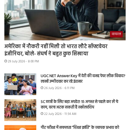
वायरल
अमेरिका में नौकरी नहीं मिली तो भारत लौटे सॉफ्टवेयर
इंजीनियर, बोले- संघर्ष ने बहुत कुछ सिखाया
29 July 2026 - 8:00 PM
UGC NET Answer Key में देरी की वजह पेपर लीक विवाद?
लाखों उम्मीदवार कर रहे इंतजार
26 July 2026 - 6:11 PM
SC छात्रों के लिए बड़ा अपडेट! 15 अगस्त से पहले कर लें ये
काम, वरना अटक सकती है स्कॉलरशिप
22 July 2026 - 11:54 AM
नीट परीक्षा में सफलता “शिक्षा क्रांति” के व्यापक प्रभाव को