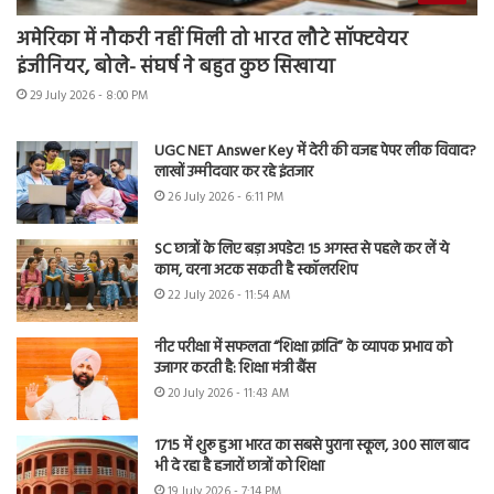
अमेरिका में नौकरी नहीं मिली तो भारत लौटे सॉफ्टवेयर
इंजीनियर, बोले- संघर्ष ने बहुत कुछ सिखाया
29 July 2026 - 8:00 PM
UGC NET Answer Key में देरी की वजह पेपर लीक विवाद?
लाखों उम्मीदवार कर रहे इंतजार
26 July 2026 - 6:11 PM
SC छात्रों के लिए बड़ा अपडेट! 15 अगस्त से पहले कर लें ये
काम, वरना अटक सकती है स्कॉलरशिप
22 July 2026 - 11:54 AM
नीट परीक्षा में सफलता “शिक्षा क्रांति” के व्यापक प्रभाव को
उजागर करती है: शिक्षा मंत्री बैंस
20 July 2026 - 11:43 AM
1715 में शुरू हुआ भारत का सबसे पुराना स्कूल, 300 साल बाद
भी दे रहा है हजारों छात्रों को शिक्षा
19 July 2026 - 7:14 PM