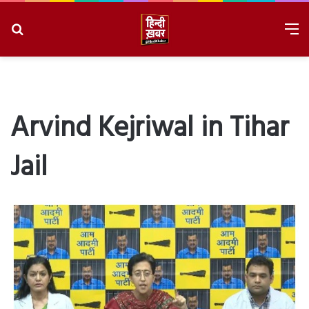
Search
M
for
8/9/2026, 4:05:53 PM
Arvind Kejriwal in Tihar
Jail