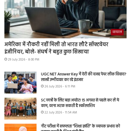
वायरल
अमेरिका में नौकरी नहीं मिली तो भारत लौटे सॉफ्टवेयर
इंजीनियर, बोले- संघर्ष ने बहुत कुछ सिखाया
29 July 2026 - 8:00 PM
UGC NET Answer Key में देरी की वजह पेपर लीक विवाद?
लाखों उम्मीदवार कर रहे इंतजार
26 July 2026 - 6:11 PM
SC छात्रों के लिए बड़ा अपडेट! 15 अगस्त से पहले कर लें ये
काम, वरना अटक सकती है स्कॉलरशिप
22 July 2026 - 11:54 AM
नीट परीक्षा में सफलता “शिक्षा क्रांति” के व्यापक प्रभाव को