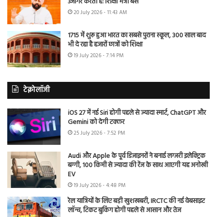
उजागर करती है: शिक्षा मंत्री बैंस
20 July 2026 - 11:43 AM
1715 में शुरू हुआ भारत का सबसे पुराना स्कूल, 300 साल बाद
भी दे रहा है हजारों छात्रों को शिक्षा
19 July 2026 - 7:14 PM
टेक्नोलॉजी
iOS 27 में नई Siri होगी पहले से ज्यादा स्मार्ट, ChatGPT और
Gemini को देगी टक्कर
25 July 2026 - 7:52 PM
Audi और Apple के पूर्व डिजाइनरों ने बनाई लग्जरी इलेक्ट्रिक
बग्गी, 100 किमी से ज्यादा की रेंज के साथ आएगी यह अनोखी
EV
19 July 2026 - 4:48 PM
रेल यात्रियों के लिए बड़ी खुशखबरी, IRCTC की नई वेबसाइट
लॉन्च, टिकट बुकिंग होगी पहले से आसान और तेज