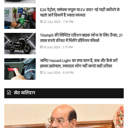
E20 पेट्रोल, फ्लेक्स फ्यूल या EV कार? नई गाड़ी खरीदने से
पहले जानें किसमें है ज्यादा फायदा
23 July 2026 - 7:41 PM
Triumph की लिमिटेड एडिशन बाइक लॉन्च के लिए तैयार, 21
लाख रुपये कीमत में मिलेंगे प्रीमियम फीचर्स
16 July 2026 - 3:17 PM
जानिए Hazard Light का क्या काम है, कब और कैसे करें
इसका इस्तेमाल, ज्यादातर लोग नहीं जानते सही तरीका
12 July 2026 - 6:14 PM
खेत खलिहान