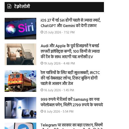
टेक्नोलॉजी
iOS 27 में नई Siri होगी पहले से ज्यादा स्मार्ट,
ChatGPT और Gemini को देगी टक्कर
25 July 2026 - 7:52 PM
Audi और Apple के पूर्व डिजाइनरों ने बनाई
लग्जरी इलेक्ट्रिक बग्गी, 100 किमी से ज्यादा
की रेंज के साथ आएगी यह अनोखी EV
19 July 2026 - 4:48 PM
रेल यात्रियों के लिए बड़ी खुशखबरी, IRCTC
की नई वेबसाइट लॉन्च, टिकट बुकिंग होगी
पहले से आसान और तेज
16 July 2026 - 1:45 PM
999 रुपये में रिजर्व करें Samsung का नया
फोल्डेबल फोन, मिलेंगे 2799 रुपये के फायदे
8 July 2026 - 5:54 PM
Telegram पर सरकार का बड़ा एक्शन, फिल्में