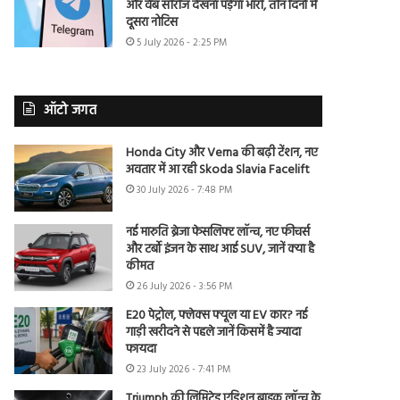
और वेब सीरीज देखना पड़ेगा भारी, तीन दिनों में
दूसरा नोटिस
5 July 2026 - 2:25 PM
ऑटो जगत
Honda City और Verna की बढ़ी टेंशन, नए
अवतार में आ रही Skoda Slavia Facelift
30 July 2026 - 7:48 PM
नई मारुति ब्रेजा फेसलिफ्ट लॉन्च, नए फीचर्स
और टर्बो इंजन के साथ आई SUV, जानें क्या है
कीमत
26 July 2026 - 3:56 PM
E20 पेट्रोल, फ्लेक्स फ्यूल या EV कार? नई
गाड़ी खरीदने से पहले जानें किसमें है ज्यादा
फायदा
23 July 2026 - 7:41 PM
Triumph की लिमिटेड एडिशन बाइक लॉन्च के