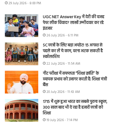
29 July 2026 - 8:00 PM
UGC NET Answer Key में देरी की वजह
पेपर लीक विवाद? लाखों उम्मीदवार कर रहे
इंतजार
26 July 2026 - 6:11 PM
SC छात्रों के लिए बड़ा अपडेट! 15 अगस्त से
पहले कर लें ये काम, वरना अटक सकती है
स्कॉलरशिप
22 July 2026 - 11:54 AM
नीट परीक्षा में सफलता “शिक्षा क्रांति” के
व्यापक प्रभाव को उजागर करती है: शिक्षा मंत्री
बैंस
20 July 2026 - 11:43 AM
1715 में शुरू हुआ भारत का सबसे पुराना स्कूल,
300 साल बाद भी दे रहा है हजारों छात्रों को
शिक्षा
19 July 2026 - 7:14 PM