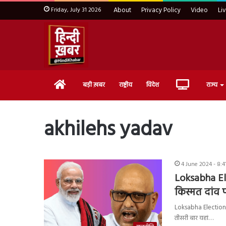
Friday, July 31 2026
About
Privacy Policy
Video
Li
Home
Live
बड़ी ख़बर
राष्ट्रीय
विदेश
राज्य
TV
akhilehs yadav
4 June 2024 - 8:
Loksabha El
किस्मत दांव प
Loksabha Election:उत्
तीसरी बार यहां…