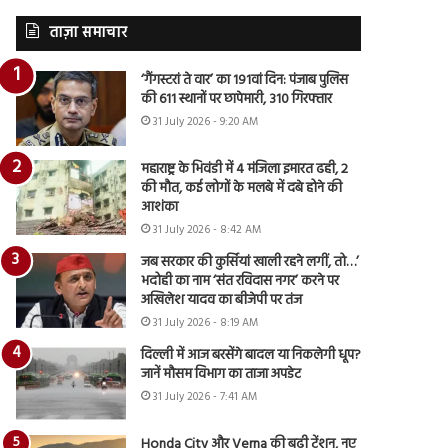
ताज़ा समाचार
‘गैंगस्टरां ते वार’ का 191वां दिन: पंजाब पुलिस
की 611 स्थानों पर छापेमारी, 310 गिरफ्तार
31 July 2026 - 9:20 AM
महाराष्ट्र के भिवंडी में 4 मंजिला इमारत ढही, 2
की मौत, कई लोगों के मलबे में दबे होने की
आशंका
31 July 2026 - 8:42 AM
जब सरकार की कुर्सियां खाली रहने लगीं, तो…’
भदोही का नाम ‘संत रविदास नगर’ करने पर
अखिलेश यादव का बीजेपी पर तंज
31 July 2026 - 8:19 AM
दिल्ली में आज बरसेंगे बादल या निकलेगी धूप?
जानें मौसम विभाग का ताजा अपडेट
31 July 2026 - 7:41 AM
Honda City और Verna की बढ़ी टेंशन, नए