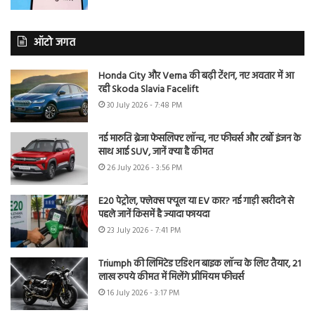
ऑटो जगत
Honda City और Verna की बढ़ी टेंशन, नए अवतार में आ
रही Skoda Slavia Facelift
30 July 2026 - 7:48 PM
नई मारुति ब्रेजा फेसलिफ्ट लॉन्च, नए फीचर्स और टर्बो इंजन के
साथ आई SUV, जानें क्या है कीमत
26 July 2026 - 3:56 PM
E20 पेट्रोल, फ्लेक्स फ्यूल या EV कार? नई गाड़ी खरीदने से
पहले जानें किसमें है ज्यादा फायदा
23 July 2026 - 7:41 PM
Triumph की लिमिटेड एडिशन बाइक लॉन्च के लिए तैयार, 21
लाख रुपये कीमत में मिलेंगे प्रीमियम फीचर्स
16 July 2026 - 3:17 PM