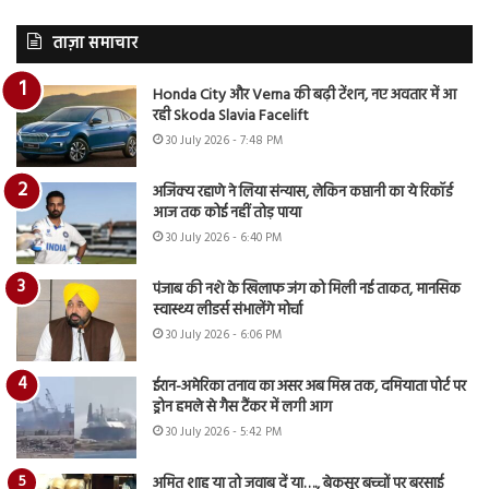
ताज़ा समाचार
Honda City और Verna की बढ़ी टेंशन, नए अवतार में आ
रही Skoda Slavia Facelift
30 July 2026 - 7:48 PM
अजिंक्य रहाणे ने लिया संन्यास, लेकिन कप्तानी का ये रिकॉर्ड
आज तक कोई नहीं तोड़ पाया
30 July 2026 - 6:40 PM
पंजाब की नशे के खिलाफ जंग को मिली नई ताकत, मानसिक
स्वास्थ्य लीडर्स संभालेंगे मोर्चा
30 July 2026 - 6:06 PM
ईरान-अमेरिका तनाव का असर अब मिस्र तक, दमियाता पोर्ट पर
ड्रोन हमले से गैस टैंकर में लगी आग
30 July 2026 - 5:42 PM
अमित शाह या तो जवाब दें या…., बेकसूर बच्चों पर बरसाई