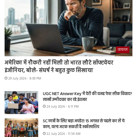
वायरल
अमेरिका में नौकरी नहीं मिली तो भारत लौटे सॉफ्टवेयर
इंजीनियर, बोले- संघर्ष ने बहुत कुछ सिखाया
29 July 2026 - 8:00 PM
UGC NET Answer Key में देरी की वजह पेपर लीक विवाद?
लाखों उम्मीदवार कर रहे इंतजार
26 July 2026 - 6:11 PM
SC छात्रों के लिए बड़ा अपडेट! 15 अगस्त से पहले कर लें ये
काम, वरना अटक सकती है स्कॉलरशिप
22 July 2026 - 11:54 AM