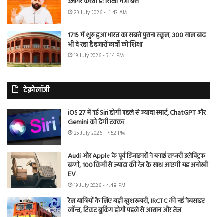
उजागर करती है: शिक्षा मंत्री बैंस
20 July 2026 - 11:43 AM
1715 में शुरू हुआ भारत का सबसे पुराना स्कूल, 300 साल बाद
भी दे रहा है हजारों छात्रों को शिक्षा
19 July 2026 - 7:14 PM
टेक्नोलॉजी
iOS 27 में नई Siri होगी पहले से ज्यादा स्मार्ट, ChatGPT और
Gemini को देगी टक्कर
25 July 2026 - 7:52 PM
Audi और Apple के पूर्व डिजाइनरों ने बनाई लग्जरी इलेक्ट्रिक
बग्गी, 100 किमी से ज्यादा की रेंज के साथ आएगी यह अनोखी
EV
19 July 2026 - 4:48 PM
रेल यात्रियों के लिए बड़ी खुशखबरी, IRCTC की नई वेबसाइट
लॉन्च, टिकट बुकिंग होगी पहले से आसान और तेज