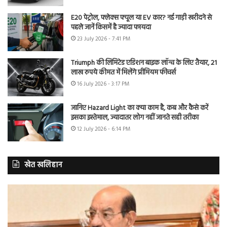
E20 पेट्रोल, फ्लेक्स फ्यूल या EV कार? नई गाड़ी खरीदने से
पहले जानें किसमें है ज्यादा फायदा
23 July 2026 - 7:41 PM
Triumph की लिमिटेड एडिशन बाइक लॉन्च के लिए तैयार, 21
लाख रुपये कीमत में मिलेंगे प्रीमियम फीचर्स
16 July 2026 - 3:17 PM
जानिए Hazard Light का क्या काम है, कब और कैसे करें
इसका इस्तेमाल, ज्यादातर लोग नहीं जानते सही तरीका
12 July 2026 - 6:14 PM
खेत खलिहान