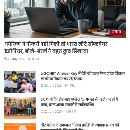
वायरल
अमेरिका में नौकरी नहीं मिली तो भारत लौटे सॉफ्टवेयर
इंजीनियर, बोले- संघर्ष ने बहुत कुछ सिखाया
29 July 2026 - 8:00 PM
UGC NET Answer Key में देरी की वजह पेपर लीक विवाद?
लाखों उम्मीदवार कर रहे इंतजार
26 July 2026 - 6:11 PM
SC छात्रों के लिए बड़ा अपडेट! 15 अगस्त से पहले कर लें ये
काम, वरना अटक सकती है स्कॉलरशिप
22 July 2026 - 11:54 AM
नीट परीक्षा में सफलता “शिक्षा क्रांति” के व्यापक प्रभाव को