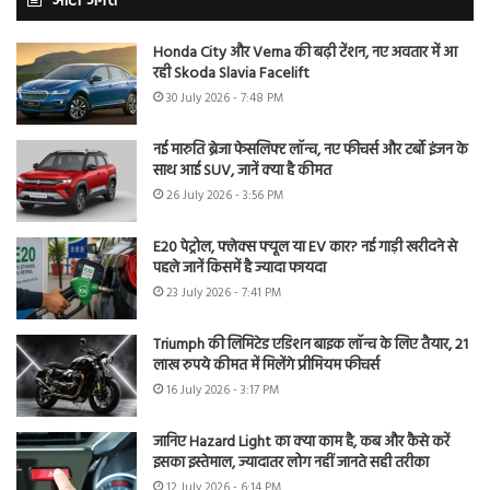
ऑटो जगत
Honda City और Verna की बढ़ी टेंशन, नए अवतार में आ
रही Skoda Slavia Facelift
30 July 2026 - 7:48 PM
नई मारुति ब्रेजा फेसलिफ्ट लॉन्च, नए फीचर्स और टर्बो इंजन के
साथ आई SUV, जानें क्या है कीमत
26 July 2026 - 3:56 PM
E20 पेट्रोल, फ्लेक्स फ्यूल या EV कार? नई गाड़ी खरीदने से
पहले जानें किसमें है ज्यादा फायदा
23 July 2026 - 7:41 PM
Triumph की लिमिटेड एडिशन बाइक लॉन्च के लिए तैयार, 21
लाख रुपये कीमत में मिलेंगे प्रीमियम फीचर्स
16 July 2026 - 3:17 PM
जानिए Hazard Light का क्या काम है, कब और कैसे करें
इसका इस्तेमाल, ज्यादातर लोग नहीं जानते सही तरीका
12 July 2026 - 6:14 PM