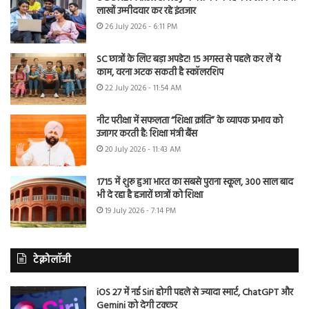
लाखों उम्मीदवार कर रहे इंतजार
26 July 2026 - 6:11 PM
SC छात्रों के लिए बड़ा अपडेट! 15 अगस्त से पहले कर लें ये
काम, वरना अटक सकती है स्कॉलरशिप
22 July 2026 - 11:54 AM
नीट परीक्षा में सफलता “शिक्षा क्रांति” के व्यापक प्रभाव को
उजागर करती है: शिक्षा मंत्री बैंस
20 July 2026 - 11:43 AM
1715 में शुरू हुआ भारत का सबसे पुराना स्कूल, 300 साल बाद
भी दे रहा है हजारों छात्रों को शिक्षा
19 July 2026 - 7:14 PM
टेक्नोलॉजी
iOS 27 में नई Siri होगी पहले से ज्यादा स्मार्ट, ChatGPT और
Gemini को देगी टक्कर