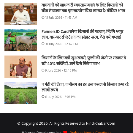
बागवानी को लाभकारी व्यवसाय बनाने के लिए किसानों को
बीज से बाजार तक पूरा सहयोग दिया जा रहा है: मोहिंदर भगत
15 July 2026 - 11:43 AM
Farmers ID Card बनेगा किसानों की पहचान, मिलेंगे भरपूर
लाभ, बार-बार रजिस्ट्रेशन का झंझट खत्म, ऐसे करें अप्लाई
10 July 2026 - 12:42 PM
किसानों के लिए बड़ी खुशखबरी, फूलों की खेती पर सरकार दे
रही 40% सब्सिडी, जानें कैसे मिलेगा लाभ
9 July 2026 - 12:46 PM
न मंडी की टेंशन, न मौसम का डर! इस फसल से किसान कमा रहे
लाखों रुपये
8 July 2026 - 6:07 PM
© Copyright 2026, All Rights Reserved to HindiKhabar.Com