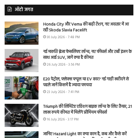
ऑटो जगत
Honda City और Verna की बढ़ी टेंशन, नए अवतार में आ
रही Skoda Slavia Facelift
30 July 2026 - 7:48 PM
नई मारुति ब्रेजा फेसलिफ्ट लॉन्च, नए फीचर्स और टर्बो इंजन के
साथ आई SUV, जानें क्या है कीमत
26 July 2026 - 3:56 PM
E20 पेट्रोल, फ्लेक्स फ्यूल या EV कार? नई गाड़ी खरीदने से
पहले जानें किसमें है ज्यादा फायदा
23 July 2026 - 7:41 PM
Triumph की लिमिटेड एडिशन बाइक लॉन्च के लिए तैयार, 21
लाख रुपये कीमत में मिलेंगे प्रीमियम फीचर्स
16 July 2026 - 3:17 PM
जानिए Hazard Light का क्या काम है, कब और कैसे करें