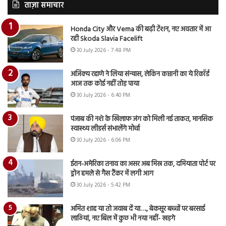
ताज़ा समाचार
Honda City और Verna की बढ़ी टेंशन, नए अवतार में आ
रही Skoda Slavia Facelift
30 July 2026 - 7:48 PM
अजिंक्य रहाणे ने लिया संन्यास, लेकिन कप्तानी का ये रिकॉर्ड
आज तक कोई नहीं तोड़ पाया
30 July 2026 - 6:40 PM
पंजाब की नशे के खिलाफ जंग को मिली नई ताकत, मानसिक
स्वास्थ्य लीडर्स संभालेंगे मोर्चा
30 July 2026 - 6:06 PM
ईरान-अमेरिका तनाव का असर अब मिस्र तक, दमियाता पोर्ट पर
ड्रोन हमले से गैस टैंकर में लगी आग
30 July 2026 - 5:42 PM
अमित शाह या तो जवाब दें या…., बेकसूर बच्चों पर बरसाई
लाठियां, नए बिल में कुछ भी नया नहीं- खड़गे