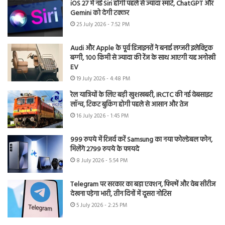
iOS 27 में नई Siri होगी पहले से ज्यादा स्मार्ट, ChatGPT और
Gemini को देगी टक्कर
25 July 2026 - 7:52 PM
Audi और Apple के पूर्व डिजाइनरों ने बनाई लग्जरी इलेक्ट्रिक
बग्गी, 100 किमी से ज्यादा की रेंज के साथ आएगी यह अनोखी
EV
19 July 2026 - 4:48 PM
रेल यात्रियों के लिए बड़ी खुशखबरी, IRCTC की नई वेबसाइट
लॉन्च, टिकट बुकिंग होगी पहले से आसान और तेज
16 July 2026 - 1:45 PM
999 रुपये में रिजर्व करें Samsung का नया फोल्डेबल फोन,
मिलेंगे 2799 रुपये के फायदे
8 July 2026 - 5:54 PM
Telegram पर सरकार का बड़ा एक्शन, फिल्में और वेब सीरीज
देखना पड़ेगा भारी, तीन दिनों में दूसरा नोटिस
5 July 2026 - 2:25 PM