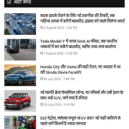
ऑटो जगत
सड़क हादसे रोकने के लिए नई तकनीक की तैयारी, अब
गाड़ियां आपस में करेंगी बातचीत, ड्राइवर को पहले मिलेगा अलर्ट
6 August 2026 - 5:33 PM
Tesla Model Y में आया Grok AI फीचर, अब भारतीय
भाषाओं में कर सकेंगे बातचीत, जानिए क्या-क्या बदलेगा
1 August 2026 - 6:42 PM
Honda City और Verna की बढ़ी टेंशन, नए अवतार में आ
रही Skoda Slavia Facelift
30 July 2026 - 7:48 PM
नई मारुति ब्रेजा फेसलिफ्ट लॉन्च, नए फीचर्स और टर्बो इंजन के
साथ आई SUV, जानें क्या है कीमत
26 July 2026 - 3:56 PM
E20 पेट्रोल, फ्लेक्स फ्यूल या EV कार? नई गाड़ी खरीदने से
पहले जानें किसमें है ज्यादा फायदा