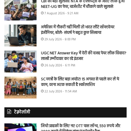
CBI का बड़ा खुलासा: NTA के एक्सपर्ट्स के जरिए लीक हुआ
NEET-UG का पेपर, चार्जशीट में चौंकाने वाले खुलासे
7 August 2026 - 9:21 AM
अमेरिका में नौकरी नहीं मिली तो भारत लौटे सॉफ्टवेयर
इंजीनियर, बोले- संघर्ष ने बहुत कुछ सिखाया
29 July 2026 - 8:00 PM
UGC NET Answer Key में देरी की वजह पेपर लीक विवाद?
लाखों उम्मीदवार कर रहे इंतजार
26 July 2026 - 6:11 PM
SC छात्रों के लिए बड़ा अपडेट! 15 अगस्त से पहले कर लें ये
काम, वरना अटक सकती है स्कॉलरशिप
22 July 2026 - 11:54 AM
टेक्नोलॉजी
जियो ग्राहकों के लिए नए OTT पास लॉन्च, 550 रुपये और