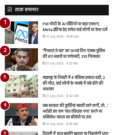
ताज़ा समाचार
PM मोदी के AI वीडियो पर बड़ा एक्शन,
Meta इंडिया हेड समेत कई लोगों पर केस दर्ज
31 July 2026 - 10:00 AM
‘गैंगस्टरां ते वार’ का 191वां दिन: पंजाब पुलिस
की 611 स्थानों पर छापेमारी, 310 गिरफ्तार
31 July 2026 - 9:20 AM
महाराष्ट्र के भिवंडी में 4 मंजिला इमारत ढही, 2
की मौत, कई लोगों के मलबे में दबे होने की
आशंका
31 July 2026 - 8:42 AM
जब सरकार की कुर्सियां खाली रहने लगीं, तो…’
भदोही का नाम ‘संत रविदास नगर’ करने पर
अखिलेश यादव का बीजेपी पर तंज
31 July 2026 - 8:19 AM
दिल्ली में आज बरसेंगे बादल या निकलेगी धूप?