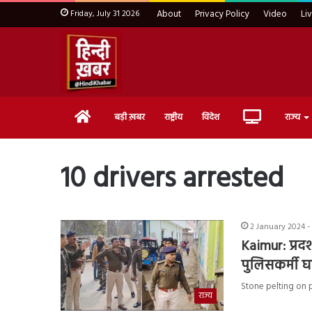
Friday, July 31 2026
About
Privacy Policy
Video
Li
Home
Live
बड़ी ख़बर
राष्ट्रीय
विदेश
राज्य
TV
10 drivers arrested
2 January 2024 -
Kaimur: प्रद
पुलिसकर्मी 
Stone pelting on poli
राज्य