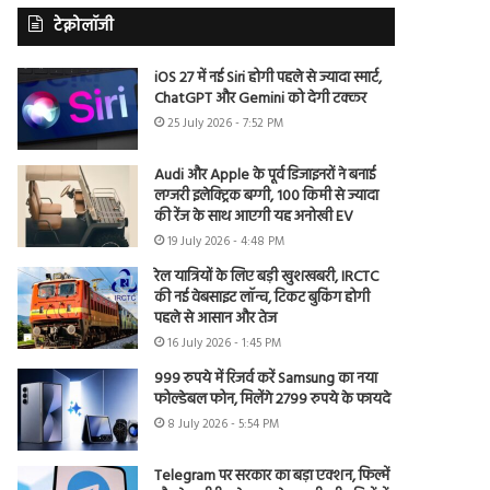
टेक्नोलॉजी
iOS 27 में नई Siri होगी पहले से ज्यादा स्मार्ट,
ChatGPT और Gemini को देगी टक्कर
25 July 2026 - 7:52 PM
Audi और Apple के पूर्व डिजाइनरों ने बनाई
लग्जरी इलेक्ट्रिक बग्गी, 100 किमी से ज्यादा
की रेंज के साथ आएगी यह अनोखी EV
19 July 2026 - 4:48 PM
रेल यात्रियों के लिए बड़ी खुशखबरी, IRCTC
की नई वेबसाइट लॉन्च, टिकट बुकिंग होगी
पहले से आसान और तेज
16 July 2026 - 1:45 PM
999 रुपये में रिजर्व करें Samsung का नया
फोल्डेबल फोन, मिलेंगे 2799 रुपये के फायदे
8 July 2026 - 5:54 PM
Telegram पर सरकार का बड़ा एक्शन, फिल्में