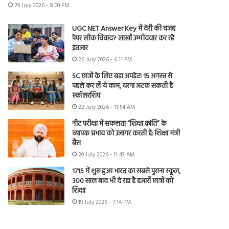
29 July 2026 - 8:00 PM
UGC NET Answer Key में देरी की वजह
पेपर लीक विवाद? लाखों उम्मीदवार कर रहे
इंतजार
26 July 2026 - 6:11 PM
SC छात्रों के लिए बड़ा अपडेट! 15 अगस्त से
पहले कर लें ये काम, वरना अटक सकती है
स्कॉलरशिप
22 July 2026 - 11:54 AM
नीट परीक्षा में सफलता “शिक्षा क्रांति” के
व्यापक प्रभाव को उजागर करती है: शिक्षा मंत्री
बैंस
20 July 2026 - 11:43 AM
1715 में शुरू हुआ भारत का सबसे पुराना स्कूल,
300 साल बाद भी दे रहा है हजारों छात्रों को
शिक्षा
19 July 2026 - 7:14 PM