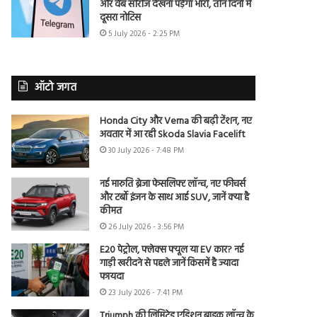
और वेब सीरीज देखना पड़ेगा भारी, तीन दिनों में
दूसरा नोटिस
5 July 2026 - 2:25 PM
ऑटो जगत
Honda City और Verna की बढ़ी टेंशन, नए
अवतार में आ रही Skoda Slavia Facelift
30 July 2026 - 7:48 PM
नई मारुति ब्रेजा फेसलिफ्ट लॉन्च, नए फीचर्स
और टर्बो इंजन के साथ आई SUV, जानें क्या है
कीमत
26 July 2026 - 3:56 PM
E20 पेट्रोल, फ्लेक्स फ्यूल या EV कार? नई
गाड़ी खरीदने से पहले जानें किसमें है ज्यादा
फायदा
23 July 2026 - 7:41 PM
Triumph की लिमिटेड एडिशन बाइक लॉन्च के