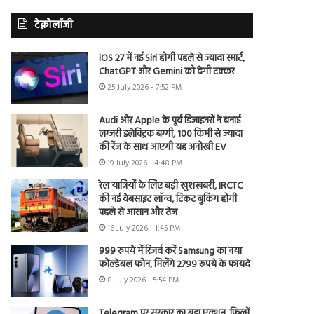
टेक्नोलॉजी
iOS 27 में नई Siri होगी पहले से ज्यादा स्मार्ट,
ChatGPT और Gemini को देगी टक्कर
25 July 2026 - 7:52 PM
Audi और Apple के पूर्व डिजाइनरों ने बनाई
लग्जरी इलेक्ट्रिक बग्गी, 100 किमी से ज्यादा
की रेंज के साथ आएगी यह अनोखी EV
19 July 2026 - 4:48 PM
रेल यात्रियों के लिए बड़ी खुशखबरी, IRCTC
की नई वेबसाइट लॉन्च, टिकट बुकिंग होगी
पहले से आसान और तेज
16 July 2026 - 1:45 PM
999 रुपये में रिजर्व करें Samsung का नया
फोल्डेबल फोन, मिलेंगे 2799 रुपये के फायदे
8 July 2026 - 5:54 PM
Telegram पर सरकार का बड़ा एक्शन, फिल्में