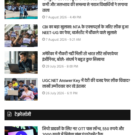
कमी और जलभराव की समस्या से नाराज विद्यार्थियों ने लगाया
ताला
7 August 2026 - 4:49 PM
CBI का बड़ा खुलासा: NTA के एक्सपर्ट्स के जरिए लीक हुआ
NEET-UG का पेपर, चार्जशीट में चौंकाने वाले खुलासे
7 August 2026 - 9:21 AM
अमेरिका में नौकरी नहीं मिली तो भारत लौटे सॉफ्टवेयर
इंजीनियर, बोले- संघर्ष ने बहुत कुछ सिखाया
29 July 2026 - 8:00 PM
UGC NET Answer Key में देरी की वजह पेपर लीक विवाद?
लाखों उम्मीदवार कर रहे इंतजार
26 July 2026 - 6:11 PM
टेक्नोलॉजी
जियो ग्राहकों के लिए नए OTT पास लॉन्च, 550 रुपये और
2000 रुपये में मिलेगा लंबा एंटरटेनमेंट पैक