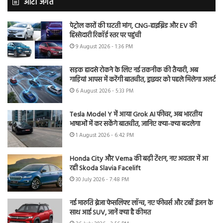
ऑटो जगत
पेट्रोल कारों की घटती मांग, CNG-हाइब्रिड और EV की
हिस्सेदारी रिकॉर्ड स्तर पर पहुंची
9 August 2026 - 1:36 PM
सड़क हादसे रोकने के लिए नई तकनीक की तैयारी, अब
गाड़ियां आपस में करेंगी बातचीत, ड्राइवर को पहले मिलेगा अलर्ट
6 August 2026 - 5:33 PM
Tesla Model Y में आया Grok AI फीचर, अब भारतीय
भाषाओं में कर सकेंगे बातचीत, जानिए क्या-क्या बदलेगा
1 August 2026 - 6:42 PM
Honda City और Verna की बढ़ी टेंशन, नए अवतार में आ
रही Skoda Slavia Facelift
30 July 2026 - 7:48 PM
नई मारुति ब्रेजा फेसलिफ्ट लॉन्च, नए फीचर्स और टर्बो इंजन के
साथ आई SUV, जानें क्या है कीमत