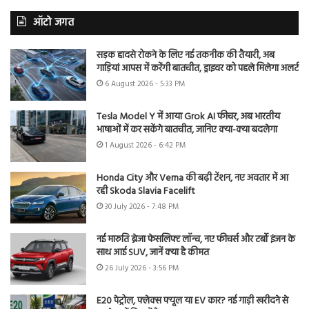
ऑटो जगत
सड़क हादसे रोकने के लिए नई तकनीक की तैयारी, अब
गाड़ियां आपस में करेंगी बातचीत, ड्राइवर को पहले मिलेगा अलर्ट
6 August 2026 - 5:33 PM
Tesla Model Y में आया Grok AI फीचर, अब भारतीय
भाषाओं में कर सकेंगे बातचीत, जानिए क्या-क्या बदलेगा
1 August 2026 - 6:42 PM
Honda City और Verna की बढ़ी टेंशन, नए अवतार में आ
रही Skoda Slavia Facelift
30 July 2026 - 7:48 PM
नई मारुति ब्रेजा फेसलिफ्ट लॉन्च, नए फीचर्स और टर्बो इंजन के
साथ आई SUV, जानें क्या है कीमत
26 July 2026 - 3:56 PM
E20 पेट्रोल, फ्लेक्स फ्यूल या EV कार? नई गाड़ी खरीदने से