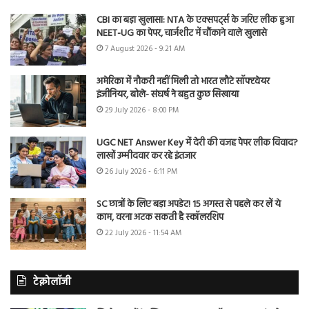
CBI का बड़ा खुलासा: NTA के एक्सपर्ट्स के जरिए लीक हुआ
NEET-UG का पेपर, चार्जशीट में चौंकाने वाले खुलासे
7 August 2026 - 9:21 AM
अमेरिका में नौकरी नहीं मिली तो भारत लौटे सॉफ्टवेयर
इंजीनियर, बोले- संघर्ष ने बहुत कुछ सिखाया
29 July 2026 - 8:00 PM
UGC NET Answer Key में देरी की वजह पेपर लीक विवाद?
लाखों उम्मीदवार कर रहे इंतजार
26 July 2026 - 6:11 PM
SC छात्रों के लिए बड़ा अपडेट! 15 अगस्त से पहले कर लें ये
काम, वरना अटक सकती है स्कॉलरशिप
22 July 2026 - 11:54 AM
टेक्नोलॉजी