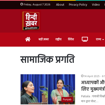
Friday, August 7 2026
About
Privacy Policy
Video
Home
Live
बड़ी ख़बर
राष्ट्रीय
विदेश
राज्य
TV
सामाजिक प्रगति
14 April 2025 - 8
अध्यापकों और 
लिए मुख्यमंत्र
Patiala : पंजाबी विश्व
Punjab
मान द्वारा पोस्ट…