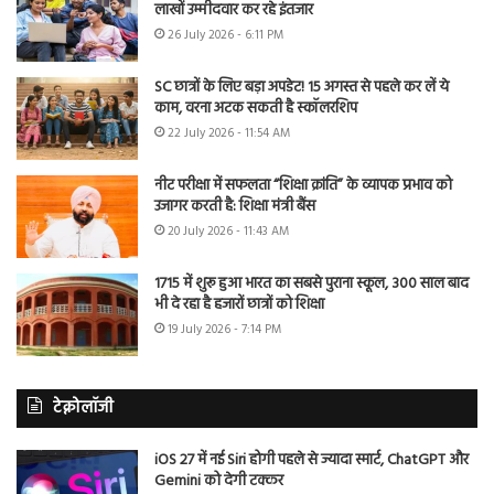
लाखों उम्मीदवार कर रहे इंतजार
26 July 2026 - 6:11 PM
SC छात्रों के लिए बड़ा अपडेट! 15 अगस्त से पहले कर लें ये
काम, वरना अटक सकती है स्कॉलरशिप
22 July 2026 - 11:54 AM
नीट परीक्षा में सफलता “शिक्षा क्रांति” के व्यापक प्रभाव को
उजागर करती है: शिक्षा मंत्री बैंस
20 July 2026 - 11:43 AM
1715 में शुरू हुआ भारत का सबसे पुराना स्कूल, 300 साल बाद
भी दे रहा है हजारों छात्रों को शिक्षा
19 July 2026 - 7:14 PM
टेक्नोलॉजी
iOS 27 में नई Siri होगी पहले से ज्यादा स्मार्ट, ChatGPT और
Gemini को देगी टक्कर