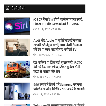
टेक्नोलॉजी
iOS 27 में नई Siri होगी पहले से ज्यादा स्मार्ट,
ChatGPT और Gemini को देगी टक्कर
25 July 2026 - 7:52 PM
Audi और Apple के पूर्व डिजाइनरों ने बनाई
लग्जरी इलेक्ट्रिक बग्गी, 100 किमी से ज्यादा
की रेंज के साथ आएगी यह अनोखी EV
19 July 2026 - 4:48 PM
रेल यात्रियों के लिए बड़ी खुशखबरी, IRCTC
की नई वेबसाइट लॉन्च, टिकट बुकिंग होगी
पहले से आसान और तेज
16 July 2026 - 1:45 PM
999 रुपये में रिजर्व करें Samsung का नया
फोल्डेबल फोन, मिलेंगे 2799 रुपये के फायदे
8 July 2026 - 5:54 PM
Telegram पर सरकार का बड़ा एक्शन, फिल्में