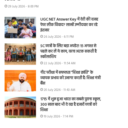
29 July 2026 - 8:00 PM
UGC NET Answer Key में देरी की वजह
पेपर लीक विवाद? लाखों उम्मीदवार कर रहे
इंतजार
26 July 2026 - 6:11 PM
SC छात्रों के लिए बड़ा अपडेट! 15 अगस्त से
पहले कर लें ये काम, वरना अटक सकती है
स्कॉलरशिप
22 July 2026 - 11:54 AM
नीट परीक्षा में सफलता “शिक्षा क्रांति” के
व्यापक प्रभाव को उजागर करती है: शिक्षा मंत्री
बैंस
20 July 2026 - 11:43 AM
1715 में शुरू हुआ भारत का सबसे पुराना स्कूल,
300 साल बाद भी दे रहा है हजारों छात्रों को
शिक्षा
19 July 2026 - 7:14 PM