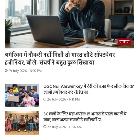
वायरल
अमेरिका में नौकरी नहीं मिली तो भारत लौटे सॉफ्टवेयर
इंजीनियर, बोले- संघर्ष ने बहुत कुछ सिखाया
29 July 2026 - 8:00 PM
UGC NET Answer Key में देरी की वजह पेपर लीक विवाद?
लाखों उम्मीदवार कर रहे इंतजार
26 July 2026 - 6:11 PM
SC छात्रों के लिए बड़ा अपडेट! 15 अगस्त से पहले कर लें ये
काम, वरना अटक सकती है स्कॉलरशिप
22 July 2026 - 11:54 AM