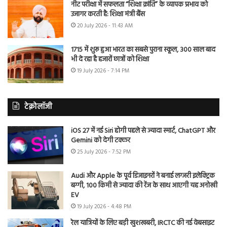
नीट परीक्षा में सफलता “शिक्षा क्रांति” के व्यापक प्रभाव को
उजागर करती है: शिक्षा मंत्री बैंस
20 July 2026 - 11:43 AM
1715 में शुरू हुआ भारत का सबसे पुराना स्कूल, 300 साल बाद
भी दे रहा है हजारों छात्रों को शिक्षा
19 July 2026 - 7:14 PM
टेक्नोलॉजी
iOS 27 में नई Siri होगी पहले से ज्यादा स्मार्ट, ChatGPT और
Gemini को देगी टक्कर
25 July 2026 - 7:52 PM
Audi और Apple के पूर्व डिजाइनरों ने बनाई लग्जरी इलेक्ट्रिक
बग्गी, 100 किमी से ज्यादा की रेंज के साथ आएगी यह अनोखी
EV
19 July 2026 - 4:48 PM
रेल यात्रियों के लिए बड़ी खुशखबरी, IRCTC की नई वेबसाइट