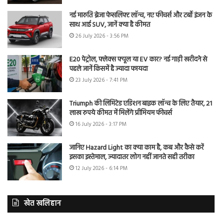
नई मारुति ब्रेजा फेसलिफ्ट लॉन्च, नए फीचर्स और टर्बो इंजन के
साथ आई SUV, जानें क्या है कीमत
26 July 2026 - 3:56 PM
E20 पेट्रोल, फ्लेक्स फ्यूल या EV कार? नई गाड़ी खरीदने से
पहले जानें किसमें है ज्यादा फायदा
23 July 2026 - 7:41 PM
Triumph की लिमिटेड एडिशन बाइक लॉन्च के लिए तैयार, 21
लाख रुपये कीमत में मिलेंगे प्रीमियम फीचर्स
16 July 2026 - 3:17 PM
जानिए Hazard Light का क्या काम है, कब और कैसे करें
इसका इस्तेमाल, ज्यादातर लोग नहीं जानते सही तरीका
12 July 2026 - 6:14 PM
खेत खलिहान