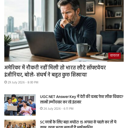
वायरल
अमेरिका में नौकरी नहीं मिली तो भारत लौटे सॉफ्टवेयर
इंजीनियर, बोले- संघर्ष ने बहुत कुछ सिखाया
29 July 2026 - 8:00 PM
UGC NET Answer Key में देरी की वजह पेपर लीक विवाद?
लाखों उम्मीदवार कर रहे इंतजार
26 July 2026 - 6:11 PM
SC छात्रों के लिए बड़ा अपडेट! 15 अगस्त से पहले कर लें ये
काम, वरना अटक सकती है स्कॉलरशिप