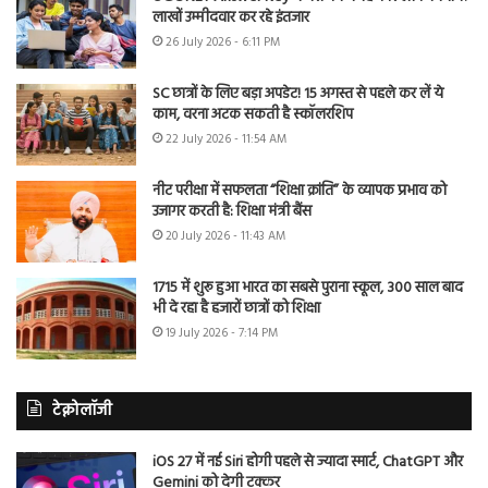
लाखों उम्मीदवार कर रहे इंतजार
26 July 2026 - 6:11 PM
SC छात्रों के लिए बड़ा अपडेट! 15 अगस्त से पहले कर लें ये
काम, वरना अटक सकती है स्कॉलरशिप
22 July 2026 - 11:54 AM
नीट परीक्षा में सफलता “शिक्षा क्रांति” के व्यापक प्रभाव को
उजागर करती है: शिक्षा मंत्री बैंस
20 July 2026 - 11:43 AM
1715 में शुरू हुआ भारत का सबसे पुराना स्कूल, 300 साल बाद
भी दे रहा है हजारों छात्रों को शिक्षा
19 July 2026 - 7:14 PM
टेक्नोलॉजी
iOS 27 में नई Siri होगी पहले से ज्यादा स्मार्ट, ChatGPT और
Gemini को देगी टक्कर