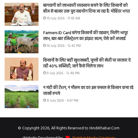
बागवानी को लाभकारी व्यवसाय बनाने के लिए किसानों को
बीज से बाजार तक पूरा सहयोग दिया जा रहा है: मोहिंदर भगत
15 July 2026 - 11:43 AM
Farmers ID Card बनेगा किसानों की पहचान, मिलेंगे भरपूर
लाभ, बार-बार रजिस्ट्रेशन का झंझट खत्म, ऐसे करें अप्लाई
10 July 2026 - 12:42 PM
किसानों के लिए बड़ी खुशखबरी, फूलों की खेती पर सरकार दे
रही 40% सब्सिडी, जानें कैसे मिलेगा लाभ
9 July 2026 - 12:46 PM
न मंडी की टेंशन, न मौसम का डर! इस फसल से किसान कमा रहे
लाखों रुपये
8 July 2026 - 6:07 PM
© Copyright 2026, All Rights Reserved to HindiKhabar.Com