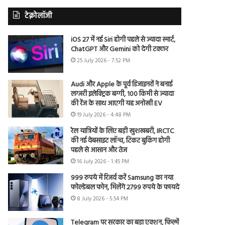
टेक्नोलॉजी
iOS 27 में नई Siri होगी पहले से ज्यादा स्मार्ट,
ChatGPT और Gemini को देगी टक्कर
25 July 2026 - 7:52 PM
Audi और Apple के पूर्व डिजाइनरों ने बनाई
लग्जरी इलेक्ट्रिक बग्गी, 100 किमी से ज्यादा
की रेंज के साथ आएगी यह अनोखी EV
19 July 2026 - 4:48 PM
रेल यात्रियों के लिए बड़ी खुशखबरी, IRCTC
की नई वेबसाइट लॉन्च, टिकट बुकिंग होगी
पहले से आसान और तेज
16 July 2026 - 1:45 PM
999 रुपये में रिजर्व करें Samsung का नया
फोल्डेबल फोन, मिलेंगे 2799 रुपये के फायदे
8 July 2026 - 5:54 PM
Telegram पर सरकार का बड़ा एक्शन, फिल्में