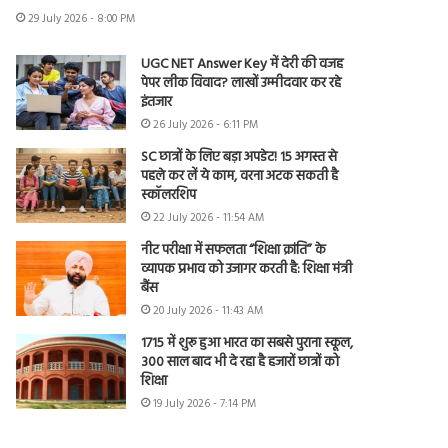
29 July 2026 - 8:00 PM
UGC NET Answer Key में देरी की वजह
पेपर लीक विवाद? लाखों उम्मीदवार कर रहे
इंतजार
26 July 2026 - 6:11 PM
SC छात्रों के लिए बड़ा अपडेट! 15 अगस्त से
पहले कर लें ये काम, वरना अटक सकती है
स्कॉलरशिप
22 July 2026 - 11:54 AM
नीट परीक्षा में सफलता “शिक्षा क्रांति” के
व्यापक प्रभाव को उजागर करती है: शिक्षा मंत्री
बैंस
20 July 2026 - 11:43 AM
1715 में शुरू हुआ भारत का सबसे पुराना स्कूल,
300 साल बाद भी दे रहा है हजारों छात्रों को
शिक्षा
19 July 2026 - 7:14 PM