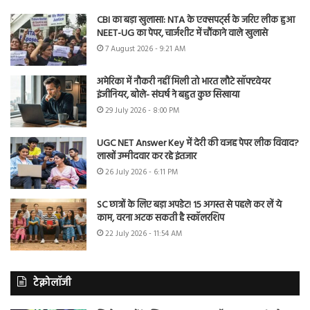
CBI का बड़ा खुलासा: NTA के एक्सपर्ट्स के जरिए लीक हुआ
NEET-UG का पेपर, चार्जशीट में चौंकाने वाले खुलासे
7 August 2026 - 9:21 AM
अमेरिका में नौकरी नहीं मिली तो भारत लौटे सॉफ्टवेयर
इंजीनियर, बोले- संघर्ष ने बहुत कुछ सिखाया
29 July 2026 - 8:00 PM
UGC NET Answer Key में देरी की वजह पेपर लीक विवाद?
लाखों उम्मीदवार कर रहे इंतजार
26 July 2026 - 6:11 PM
SC छात्रों के लिए बड़ा अपडेट! 15 अगस्त से पहले कर लें ये
काम, वरना अटक सकती है स्कॉलरशिप
22 July 2026 - 11:54 AM
टेक्नोलॉजी