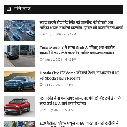
ऑटो जगत
सड़क हादसे रोकने के लिए नई तकनीक की तैयारी, अब
गाड़ियां आपस में करेंगी बातचीत, ड्राइवर को पहले मिलेगा अलर्ट
6 August 2026 - 5:33 PM
Tesla Model Y में आया Grok AI फीचर, अब भारतीय
भाषाओं में कर सकेंगे बातचीत, जानिए क्या-क्या बदलेगा
1 August 2026 - 6:42 PM
Honda City और Verna की बढ़ी टेंशन, नए अवतार में आ
रही Skoda Slavia Facelift
30 July 2026 - 7:48 PM
नई मारुति ब्रेजा फेसलिफ्ट लॉन्च, नए फीचर्स और टर्बो इंजन के
साथ आई SUV, जानें क्या है कीमत
26 July 2026 - 3:56 PM
E20 पेट्रोल, फ्लेक्स फ्यूल या EV कार? नई गाड़ी खरीदने से