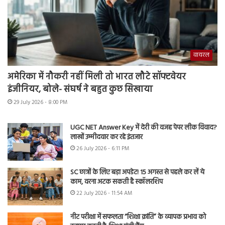
वायरल
अमेरिका में नौकरी नहीं मिली तो भारत लौटे सॉफ्टवेयर
इंजीनियर, बोले- संघर्ष ने बहुत कुछ सिखाया
29 July 2026 - 8:00 PM
UGC NET Answer Key में देरी की वजह पेपर लीक विवाद?
लाखों उम्मीदवार कर रहे इंतजार
26 July 2026 - 6:11 PM
SC छात्रों के लिए बड़ा अपडेट! 15 अगस्त से पहले कर लें ये
काम, वरना अटक सकती है स्कॉलरशिप
22 July 2026 - 11:54 AM
नीट परीक्षा में सफलता “शिक्षा क्रांति” के व्यापक प्रभाव को