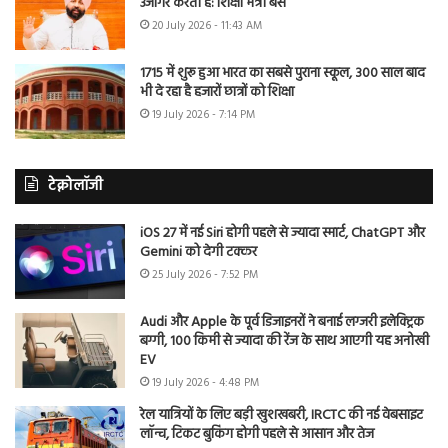
उजागर करती है: शिक्षा मंत्री बैंस
20 July 2026 - 11:43 AM
1715 में शुरू हुआ भारत का सबसे पुराना स्कूल, 300 साल बाद
भी दे रहा है हजारों छात्रों को शिक्षा
19 July 2026 - 7:14 PM
टेक्नोलॉजी
iOS 27 में नई Siri होगी पहले से ज्यादा स्मार्ट, ChatGPT और
Gemini को देगी टक्कर
25 July 2026 - 7:52 PM
Audi और Apple के पूर्व डिजाइनरों ने बनाई लग्जरी इलेक्ट्रिक
बग्गी, 100 किमी से ज्यादा की रेंज के साथ आएगी यह अनोखी
EV
19 July 2026 - 4:48 PM
रेल यात्रियों के लिए बड़ी खुशखबरी, IRCTC की नई वेबसाइट
लॉन्च, टिकट बुकिंग होगी पहले से आसान और तेज