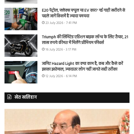
E20 पेट्रोल, फ्लेक्स फ्यूल या EV कार? नई गाड़ी खरीदने से
पहले जानें किसमें है ज्यादा फायदा
23 July 2026 - 7:41 PM
Triumph की लिमिटेड एडिशन बाइक लॉन्च के लिए तैयार, 21
लाख रुपये कीमत में मिलेंगे प्रीमियम फीचर्स
16 July 2026 - 3:17 PM
जानिए Hazard Light का क्या काम है, कब और कैसे करें
इसका इस्तेमाल, ज्यादातर लोग नहीं जानते सही तरीका
12 July 2026 - 6:14 PM
खेत खलिहान