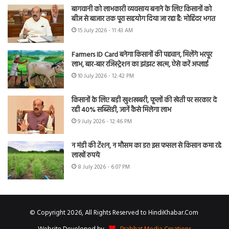
बागवानी को लाभकारी व्यवसाय बनाने के लिए किसानों को
बीज से बाजार तक पूरा सहयोग दिया जा रहा है: मोहिंदर भगत
15 July 2026 - 11:43 AM
Farmers ID Card बनेगा किसानों की पहचान, मिलेंगे भरपूर
लाभ, बार-बार रजिस्ट्रेशन का झंझट खत्म, ऐसे करें अप्लाई
10 July 2026 - 12:42 PM
किसानों के लिए बड़ी खुशखबरी, फूलों की खेती पर सरकार दे
रही 40% सब्सिडी, जानें कैसे मिलेगा लाभ
9 July 2026 - 12:46 PM
न मंडी की टेंशन, न मौसम का डर! इस फसल से किसान कमा रहे
लाखों रुपये
8 July 2026 - 6:07 PM
© Copyright 2026, All Rights Reserved to HindiKhabar.Com