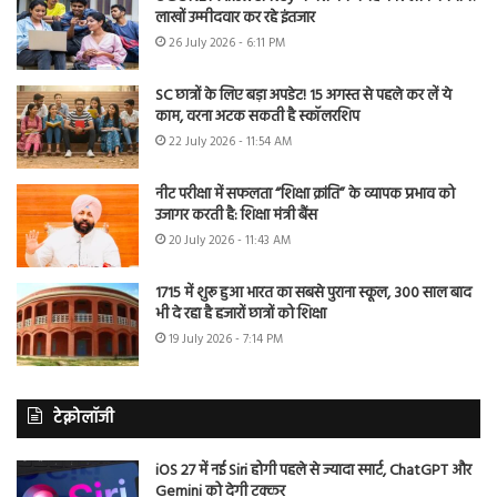
लाखों उम्मीदवार कर रहे इंतजार
26 July 2026 - 6:11 PM
SC छात्रों के लिए बड़ा अपडेट! 15 अगस्त से पहले कर लें ये
काम, वरना अटक सकती है स्कॉलरशिप
22 July 2026 - 11:54 AM
नीट परीक्षा में सफलता “शिक्षा क्रांति” के व्यापक प्रभाव को
उजागर करती है: शिक्षा मंत्री बैंस
20 July 2026 - 11:43 AM
1715 में शुरू हुआ भारत का सबसे पुराना स्कूल, 300 साल बाद
भी दे रहा है हजारों छात्रों को शिक्षा
19 July 2026 - 7:14 PM
टेक्नोलॉजी
iOS 27 में नई Siri होगी पहले से ज्यादा स्मार्ट, ChatGPT और
Gemini को देगी टक्कर