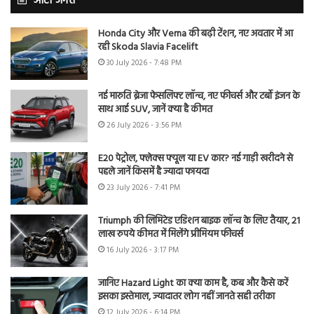
ऑटो जगत
Honda City और Verna की बढ़ी टेंशन, नए अवतार में आ
रही Skoda Slavia Facelift
30 July 2026 - 7:48 PM
नई मारुति ब्रेजा फेसलिफ्ट लॉन्च, नए फीचर्स और टर्बो इंजन के
साथ आई SUV, जानें क्या है कीमत
26 July 2026 - 3:56 PM
E20 पेट्रोल, फ्लेक्स फ्यूल या EV कार? नई गाड़ी खरीदने से
पहले जानें किसमें है ज्यादा फायदा
23 July 2026 - 7:41 PM
Triumph की लिमिटेड एडिशन बाइक लॉन्च के लिए तैयार, 21
लाख रुपये कीमत में मिलेंगे प्रीमियम फीचर्स
16 July 2026 - 3:17 PM
जानिए Hazard Light का क्या काम है, कब और कैसे करें
इसका इस्तेमाल, ज्यादातर लोग नहीं जानते सही तरीका
12 July 2026 - 6:14 PM