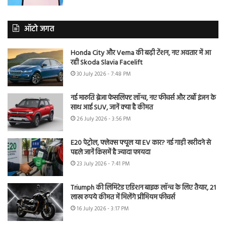
ऑटो जगत
Honda City और Verna की बढ़ी टेंशन, नए अवतार में आ
रही Skoda Slavia Facelift
30 July 2026 - 7:48 PM
नई मारुति ब्रेजा फेसलिफ्ट लॉन्च, नए फीचर्स और टर्बो इंजन के
साथ आई SUV, जानें क्या है कीमत
26 July 2026 - 3:56 PM
E20 पेट्रोल, फ्लेक्स फ्यूल या EV कार? नई गाड़ी खरीदने से
पहले जानें किसमें है ज्यादा फायदा
23 July 2026 - 7:41 PM
Triumph की लिमिटेड एडिशन बाइक लॉन्च के लिए तैयार, 21
लाख रुपये कीमत में मिलेंगे प्रीमियम फीचर्स
16 July 2026 - 3:17 PM