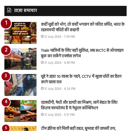
ताज़ा समाचार
कहीं चूहों को भोग, तो कहीं भगवान को मदिरा अर्पित, भारत के
रहस्यमयी मंदिरों की कहानी
31 July 2026 - 7:54 PM
Train यात्रियों के लिए बड़ी सुविधा, अब IRCTC से ऑनलाइन
बुक कर सकेंगे एक्सेस लगेज
31 July 2026 - 6:59 PM
चूहे ने उड़ाए 10 लाख के गहने, CCTV में खुला चोरी का हैरान
करने वाला राज
31 July 2026 - 6:26 PM
दालचीनी, मेथी और हल्दी का मिश्रण, जानें सेहत के लिए
कितना फायदेमंद है ये नेचुरल कॉम्बिनेशन
31 July 2026 - 5:57 PM
टीम इंडिया को मिली बड़ी राहत, बुमराह की वापसी तय,