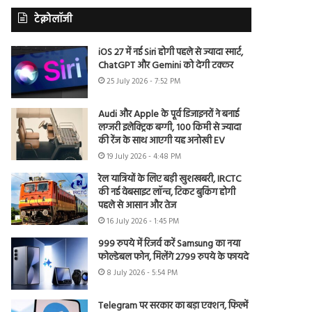
टेक्नोलॉजी
iOS 27 में नई Siri होगी पहले से ज्यादा स्मार्ट,
ChatGPT और Gemini को देगी टक्कर
25 July 2026 - 7:52 PM
Audi और Apple के पूर्व डिजाइनरों ने बनाई
लग्जरी इलेक्ट्रिक बग्गी, 100 किमी से ज्यादा
की रेंज के साथ आएगी यह अनोखी EV
19 July 2026 - 4:48 PM
रेल यात्रियों के लिए बड़ी खुशखबरी, IRCTC
की नई वेबसाइट लॉन्च, टिकट बुकिंग होगी
पहले से आसान और तेज
16 July 2026 - 1:45 PM
999 रुपये में रिजर्व करें Samsung का नया
फोल्डेबल फोन, मिलेंगे 2799 रुपये के फायदे
8 July 2026 - 5:54 PM
Telegram पर सरकार का बड़ा एक्शन, फिल्में