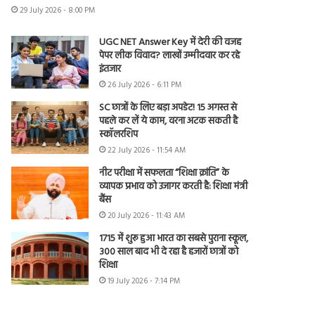
29 July 2026 - 8:00 PM
UGC NET Answer Key में देरी की वजह
पेपर लीक विवाद? लाखों उम्मीदवार कर रहे
इंतजार
26 July 2026 - 6:11 PM
SC छात्रों के लिए बड़ा अपडेट! 15 अगस्त से
पहले कर लें ये काम, वरना अटक सकती है
स्कॉलरशिप
22 July 2026 - 11:54 AM
नीट परीक्षा में सफलता “शिक्षा क्रांति” के
व्यापक प्रभाव को उजागर करती है: शिक्षा मंत्री
बैंस
20 July 2026 - 11:43 AM
1715 में शुरू हुआ भारत का सबसे पुराना स्कूल,
300 साल बाद भी दे रहा है हजारों छात्रों को
शिक्षा
19 July 2026 - 7:14 PM