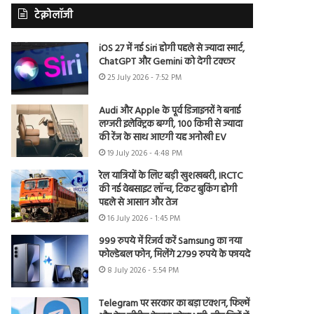
टेक्नोलॉजी
iOS 27 में नई Siri होगी पहले से ज्यादा स्मार्ट,
ChatGPT और Gemini को देगी टक्कर
25 July 2026 - 7:52 PM
Audi और Apple के पूर्व डिजाइनरों ने बनाई
लग्जरी इलेक्ट्रिक बग्गी, 100 किमी से ज्यादा
की रेंज के साथ आएगी यह अनोखी EV
19 July 2026 - 4:48 PM
रेल यात्रियों के लिए बड़ी खुशखबरी, IRCTC
की नई वेबसाइट लॉन्च, टिकट बुकिंग होगी
पहले से आसान और तेज
16 July 2026 - 1:45 PM
999 रुपये में रिजर्व करें Samsung का नया
फोल्डेबल फोन, मिलेंगे 2799 रुपये के फायदे
8 July 2026 - 5:54 PM
Telegram पर सरकार का बड़ा एक्शन, फिल्में