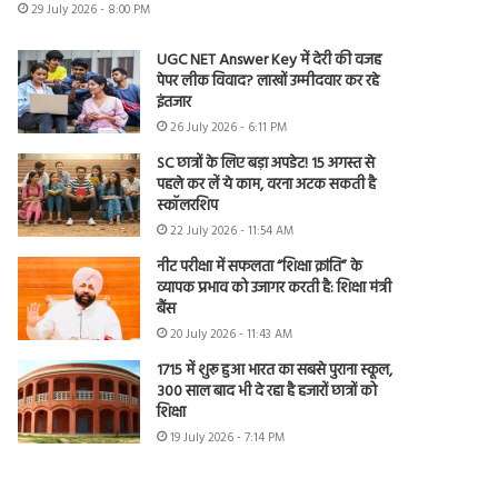
29 July 2026 - 8:00 PM
UGC NET Answer Key में देरी की वजह
पेपर लीक विवाद? लाखों उम्मीदवार कर रहे
इंतजार
26 July 2026 - 6:11 PM
SC छात्रों के लिए बड़ा अपडेट! 15 अगस्त से
पहले कर लें ये काम, वरना अटक सकती है
स्कॉलरशिप
22 July 2026 - 11:54 AM
नीट परीक्षा में सफलता “शिक्षा क्रांति” के
व्यापक प्रभाव को उजागर करती है: शिक्षा मंत्री
बैंस
20 July 2026 - 11:43 AM
1715 में शुरू हुआ भारत का सबसे पुराना स्कूल,
300 साल बाद भी दे रहा है हजारों छात्रों को
शिक्षा
19 July 2026 - 7:14 PM