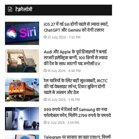
टेक्नोलॉजी
iOS 27 में नई Siri होगी पहले से ज्यादा स्मार्ट,
ChatGPT और Gemini को देगी टक्कर
25 July 2026 - 7:52 PM
Audi और Apple के पूर्व डिजाइनरों ने बनाई
लग्जरी इलेक्ट्रिक बग्गी, 100 किमी से ज्यादा
की रेंज के साथ आएगी यह अनोखी EV
19 July 2026 - 4:48 PM
रेल यात्रियों के लिए बड़ी खुशखबरी, IRCTC
की नई वेबसाइट लॉन्च, टिकट बुकिंग होगी
पहले से आसान और तेज
16 July 2026 - 1:45 PM
999 रुपये में रिजर्व करें Samsung का नया
फोल्डेबल फोन, मिलेंगे 2799 रुपये के फायदे
8 July 2026 - 5:54 PM
Telegram पर सरकार का बड़ा एक्शन, फिल्में