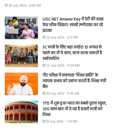
29 July 2026 - 8:00 PM
UGC NET Answer Key में देरी की वजह
पेपर लीक विवाद? लाखों उम्मीदवार कर रहे
इंतजार
26 July 2026 - 6:11 PM
SC छात्रों के लिए बड़ा अपडेट! 15 अगस्त से
पहले कर लें ये काम, वरना अटक सकती है
स्कॉलरशिप
22 July 2026 - 11:54 AM
नीट परीक्षा में सफलता “शिक्षा क्रांति” के
व्यापक प्रभाव को उजागर करती है: शिक्षा मंत्री
बैंस
20 July 2026 - 11:43 AM
1715 में शुरू हुआ भारत का सबसे पुराना स्कूल,
300 साल बाद भी दे रहा है हजारों छात्रों को
शिक्षा
19 July 2026 - 7:14 PM