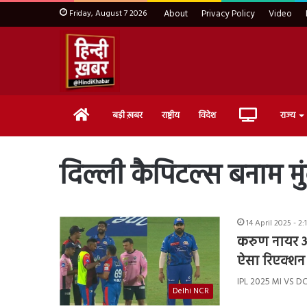
Friday, August 7 2026
About
Privacy Policy
Video
Home
Live
बड़ी ख़बर
राष्ट्रीय
विदेश
राज्य
TV
दिल्ली कैपिटल्स बनाम मु
14 April 2025 - 2
करुण नायर और
ऐसा रिएक्शन
IPL 2025 MI VS DC : 
Delhi NCR