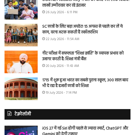
लाखों उम्मीदवार कर रहे इंतजार
26 July 2026 - 6:11 PM
SC छात्रों के लिए बड़ा अपडेट! 15 अगस्त से पहले कर लें ये
काम, वरना अटक सकती है स्कॉलरशिप
22 July 2026 - 11:54 AM
नीट परीक्षा में सफलता “शिक्षा क्रांति” के व्यापक प्रभाव को
उजागर करती है: शिक्षा मंत्री बैंस
20 July 2026 - 11:43 AM
1715 में शुरू हुआ भारत का सबसे पुराना स्कूल, 300 साल बाद
भी दे रहा है हजारों छात्रों को शिक्षा
19 July 2026 - 7:14 PM
टेक्नोलॉजी
iOS 27 में नई Siri होगी पहले से ज्यादा स्मार्ट, ChatGPT और
Gemini को देगी टक्कर