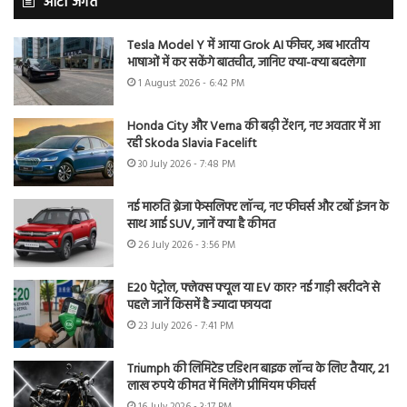
ऑटो जगत
Tesla Model Y में आया Grok AI फीचर, अब भारतीय
भाषाओं में कर सकेंगे बातचीत, जानिए क्या-क्या बदलेगा
1 August 2026 - 6:42 PM
Honda City और Verna की बढ़ी टेंशन, नए अवतार में आ
रही Skoda Slavia Facelift
30 July 2026 - 7:48 PM
नई मारुति ब्रेजा फेसलिफ्ट लॉन्च, नए फीचर्स और टर्बो इंजन के
साथ आई SUV, जानें क्या है कीमत
26 July 2026 - 3:56 PM
E20 पेट्रोल, फ्लेक्स फ्यूल या EV कार? नई गाड़ी खरीदने से
पहले जानें किसमें है ज्यादा फायदा
23 July 2026 - 7:41 PM
Triumph की लिमिटेड एडिशन बाइक लॉन्च के लिए तैयार, 21
लाख रुपये कीमत में मिलेंगे प्रीमियम फीचर्स