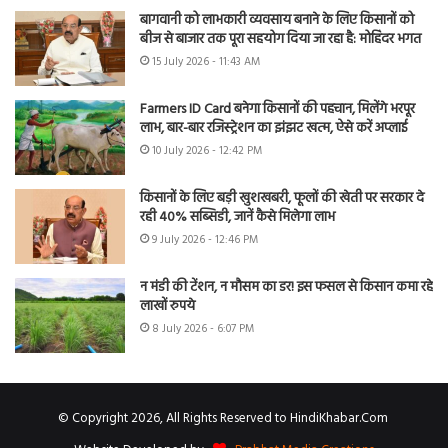
बागवानी को लाभकारी व्यवसाय बनाने के लिए किसानों को
बीज से बाजार तक पूरा सहयोग दिया जा रहा है: मोहिंदर भगत
15 July 2026 - 11:43 AM
Farmers ID Card बनेगा किसानों की पहचान, मिलेंगे भरपूर
लाभ, बार-बार रजिस्ट्रेशन का झंझट खत्म, ऐसे करें अप्लाई
10 July 2026 - 12:42 PM
किसानों के लिए बड़ी खुशखबरी, फूलों की खेती पर सरकार दे
रही 40% सब्सिडी, जानें कैसे मिलेगा लाभ
9 July 2026 - 12:46 PM
न मंडी की टेंशन, न मौसम का डर! इस फसल से किसान कमा रहे
लाखों रुपये
8 July 2026 - 6:07 PM
© Copyright 2026, All Rights Reserved to HindiKhabar.Com