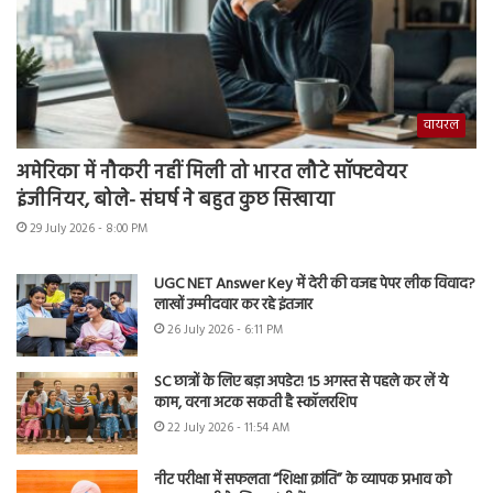
वायरल
अमेरिका में नौकरी नहीं मिली तो भारत लौटे सॉफ्टवेयर
इंजीनियर, बोले- संघर्ष ने बहुत कुछ सिखाया
29 July 2026 - 8:00 PM
UGC NET Answer Key में देरी की वजह पेपर लीक विवाद?
लाखों उम्मीदवार कर रहे इंतजार
26 July 2026 - 6:11 PM
SC छात्रों के लिए बड़ा अपडेट! 15 अगस्त से पहले कर लें ये
काम, वरना अटक सकती है स्कॉलरशिप
22 July 2026 - 11:54 AM
नीट परीक्षा में सफलता “शिक्षा क्रांति” के व्यापक प्रभाव को