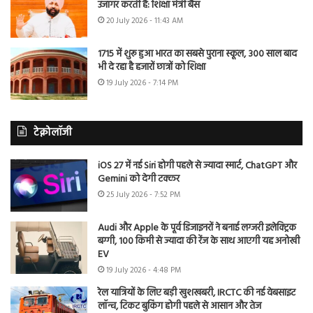
उजागर करती है: शिक्षा मंत्री बैंस
20 July 2026 - 11:43 AM
1715 में शुरू हुआ भारत का सबसे पुराना स्कूल, 300 साल बाद
भी दे रहा है हजारों छात्रों को शिक्षा
19 July 2026 - 7:14 PM
टेक्नोलॉजी
iOS 27 में नई Siri होगी पहले से ज्यादा स्मार्ट, ChatGPT और
Gemini को देगी टक्कर
25 July 2026 - 7:52 PM
Audi और Apple के पूर्व डिजाइनरों ने बनाई लग्जरी इलेक्ट्रिक
बग्गी, 100 किमी से ज्यादा की रेंज के साथ आएगी यह अनोखी
EV
19 July 2026 - 4:48 PM
रेल यात्रियों के लिए बड़ी खुशखबरी, IRCTC की नई वेबसाइट
लॉन्च, टिकट बुकिंग होगी पहले से आसान और तेज