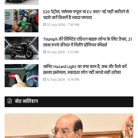
E20 पेट्रोल, फ्लेक्स फ्यूल या EV कार? नई गाड़ी खरीदने से
पहले जानें किसमें है ज्यादा फायदा
23 July 2026 - 7:41 PM
Triumph की लिमिटेड एडिशन बाइक लॉन्च के लिए तैयार, 21
लाख रुपये कीमत में मिलेंगे प्रीमियम फीचर्स
16 July 2026 - 3:17 PM
जानिए Hazard Light का क्या काम है, कब और कैसे करें
इसका इस्तेमाल, ज्यादातर लोग नहीं जानते सही तरीका
12 July 2026 - 6:14 PM
खेत खलिहान